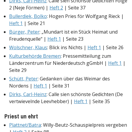
Dirks, Carl-Heinz
: Calle sien schönste Gedichten Folge
2 (Neje Förmen) |
Heft 2
| Seite 37
Bullerdiek, Bolko
: Hogen Pries för Wolfgang Rieck |
Heft 1
| Seite 21
Bürger, Peter
: „Mundart ist ein Stück Heimat und
Freudenquelle“ |
Heft 1
| Seite 23
Wolschner, Klaus
: Blick ins Nichts |
Heft 1
| Seite 26
Kulturbehörde Bremen
: Pressemitteilung zum
Länderzentrum für Niederdeutsch gGmbH |
Heft 1
|
Seite 29
Schütt, Peter
: Gedanken über das Weimar des
Nordens |
Heft 1
| Seite 31
Dirks, Carl-Heinz
: Calle sien schönste Gedichten (De
vertwievelnde Leevhebber) |
Heft 1
| Seite 35
Priest un ehrt
Plattnet/Batra
: Willy-Beutz-Schauspielpreis vergeben