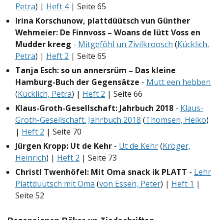
Petra
) |
Heft 4
| Seite 65
Irina Korschunow, plattdüütsch vun Günther
Wehmeier: De Finnvoss – Woans de lütt Voss en
Mudder kreeg
-
Mitgeföhl un Zivilkroosch
(
Kücklich,
Petra
) |
Heft 2
| Seite 65
Tanja Esch: so un annersrüm – Das kleine
Hamburg-Buch der Gegensätze
-
Mutt een hebben
(
Kücklich, Petra
) |
Heft 2
| Seite 66
Klaus-Groth-Gesellschaft: Jahrbuch 2018
-
Klaus-
Groth-Gesellschaft. Jahrbuch 2018
(
Thomsen, Heiko
)
|
Heft 2
| Seite 70
Jürgen Kropp: Ut de Kehr
-
Ut de Kehr
(
Kröger,
Heinrich
) |
Heft 2
| Seite 73
Christl Twenhöfel: Mit Oma snack ik PLATT
-
Lehr
Plattdüütsch mit Oma
(
von Essen, Peter
) |
Heft 1
|
Seite 52