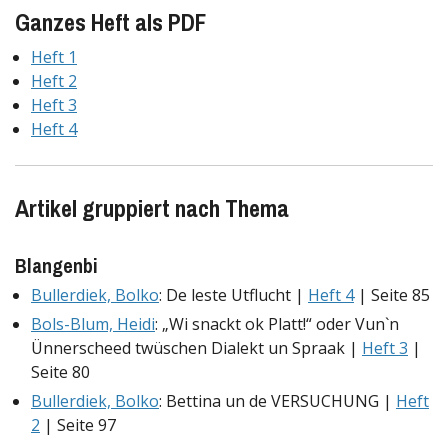
Ganzes Heft als PDF
Heft 1
Heft 2
Heft 3
Heft 4
Artikel gruppiert nach Thema
Blangenbi
Bullerdiek, Bolko
: De leste Utflucht |
Heft 4
| Seite 85
Bols-Blum, Heidi
: „Wi snackt ok Platt!“ oder Vun`n
Ünnerscheed twüschen Dialekt un Spraak |
Heft 3
|
Seite 80
Bullerdiek, Bolko
: Bettina un de VERSUCHUNG |
Heft
2
| Seite 97