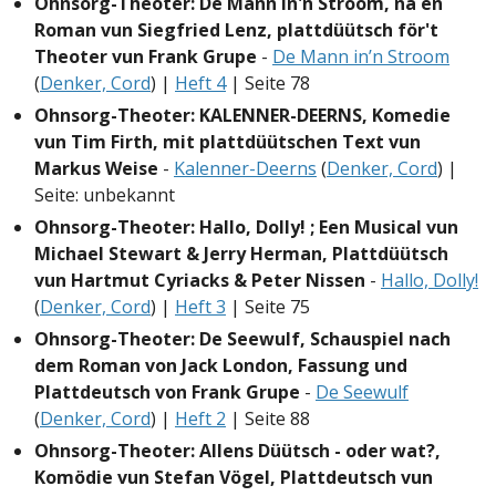
Ohnsorg-Theoter: De Mann in'n Stroom, na en
Roman vun Siegfried Lenz, plattdüütsch för't
Theoter vun Frank Grupe
-
De Mann in’n Stroom
(
Denker, Cord
) |
Heft 4
| Seite 78
Ohnsorg-Theoter: KALENNER-DEERNS, Komedie
vun Tim Firth, mit plattdüütschen Text vun
Markus Weise
-
Kalenner-Deerns
(
Denker, Cord
) |
Seite: unbekannt
Ohnsorg-Theoter: Hallo, Dolly! ; Een Musical vun
Michael Stewart & Jerry Herman, Plattdüütsch
vun Hartmut Cyriacks & Peter Nissen
-
Hallo, Dolly!
(
Denker, Cord
) |
Heft 3
| Seite 75
Ohnsorg-Theoter: De Seewulf, Schauspiel nach
dem Roman von Jack London, Fassung und
Plattdeutsch von Frank Grupe
-
De Seewulf
(
Denker, Cord
) |
Heft 2
| Seite 88
Ohnsorg-Theoter: Allens Düütsch - oder wat?,
Komödie vun Stefan Vögel, Plattdeutsch vun