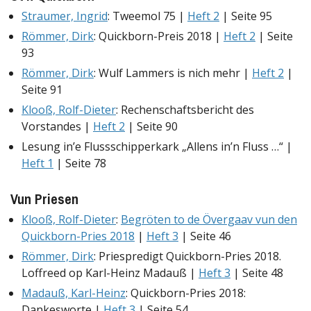
Straumer, Ingrid
: Tweemol 75 |
Heft 2
| Seite 95
Römmer, Dirk
: Quickborn-Preis 2018 |
Heft 2
| Seite
93
Römmer, Dirk
: Wulf Lammers is nich mehr |
Heft 2
|
Seite 91
Klooß, Rolf-Dieter
: Rechenschaftsbericht des
Vorstandes |
Heft 2
| Seite 90
Lesung in’e Flussschipperkark „Allens in’n Fluss …“ |
Heft 1
| Seite 78
Vun Priesen
Klooß, Rolf-Dieter
:
Begröten to de Övergaav vun den
Quickborn-Pries 2018
|
Heft 3
| Seite 46
Römmer, Dirk
: Priespredigt Quickborn-Pries 2018.
Loffreed op Karl-Heinz Madauß |
Heft 3
| Seite 48
Madauß, Karl-Heinz
: Quickborn-Pries 2018:
Dankesworte |
Heft 3
| Seite 54