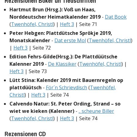
Rezensionen Böker un Tiedschriften
Hartmut Brun (Hrsg.): Voß un Haas,
Norddeutscher Heimatkalender 2019
-
Dat Book
(
Twenhöfel, Christl
) |
Heft 3
| Seite 71
Peter Hebgen: Plattdütsche Sprökje 2019,
Monatskalender
-
Dat erste Mol
(
Twenhöfel, Christl
)
|
Heft 3
| Seite 72
Edition Fehrs-Gilde(Hrsg.): De Plattdüütsche
Kalenner 2019
-
De Klassiker
(
Twenhöfel, Christl
) |
Heft 3
| Seite 73
Lütt Stina: Kalender 2019 mit Bauernregeln op
plattdüütsch
-
För´n Schrievdisch
(
Twenhöfel,
Christl
) |
Heft 3
| Seite 74
Calvendo Natur: St. Peter Ording, Strand – so
wiet we kieken (Kalenner)
-
.. scheune Biller
(
Twenhöfel, Christl
) |
Heft 3
| Seite 74
Rezensionen CD