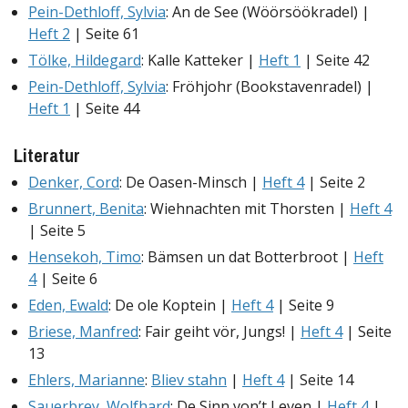
Pein-Dethloff, Sylvia
: An de See (Wöörsöökradel) |
Heft 2
| Seite 61
Tölke, Hildegard
: Kalle Katteker |
Heft 1
| Seite 42
Pein-Dethloff, Sylvia
: Fröhjohr (Bookstavenradel) |
Heft 1
| Seite 44
Literatur
Denker, Cord
: De Oasen-Minsch |
Heft 4
| Seite 2
Brunnert, Benita
: Wiehnachten mit Thorsten |
Heft 4
| Seite 5
Hensekoh, Timo
: Bämsen un dat Botterbroot |
Heft
4
| Seite 6
Eden, Ewald
: De ole Koptein |
Heft 4
| Seite 9
Briese, Manfred
: Fair geiht vör, Jungs! |
Heft 4
| Seite
13
Ehlers, Marianne
:
Bliev stahn
|
Heft 4
| Seite 14
Sauerbrey, Wolfhard
: De Sinn von’t Leven |
Heft 4
|