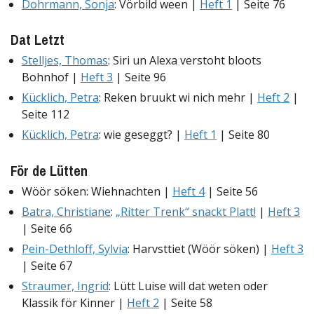
Dohrmann, Sonja
: Vörbild ween |
Heft 1
| Seite 76
Dat Letzt
Stelljes, Thomas
: Siri un Alexa verstoht bloots
Bohnhof |
Heft 3
| Seite 96
Kücklich, Petra
: Reken bruukt wi nich mehr |
Heft 2
|
Seite 112
Kücklich, Petra
: wie geseggt? |
Heft 1
| Seite 80
För de Lütten
Wöör söken: Wiehnachten |
Heft 4
| Seite 56
Batra, Christiane
:
„Ritter Trenk“ snackt Platt!
|
Heft 3
| Seite 66
Pein-Dethloff, Sylvia
: Harvsttiet (Wöör söken) |
Heft 3
| Seite 67
Straumer, Ingrid
: Lütt Luise will dat weten oder
Klassik för Kinner |
Heft 2
| Seite 58