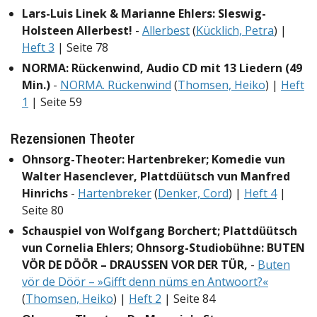
Lars-Luis Linek & Marianne Ehlers: Sleswig-
Holsteen Allerbest!
-
Allerbest
(
Kücklich, Petra
) |
Heft 3
| Seite 78
NORMA: Rückenwind, Audio CD mit 13 Liedern (49
Min.)
-
NORMA. Rückenwind
(
Thomsen, Heiko
) |
Heft
1
| Seite 59
Rezensionen Theoter
Ohnsorg-Theoter: Hartenbreker; Komedie vun
Walter Hasenclever, Plattdüütsch vun Manfred
Hinrichs
-
Hartenbreker
(
Denker, Cord
) |
Heft 4
|
Seite 80
Schauspiel von Wolfgang Borchert; Plattdüütsch
vun Cornelia Ehlers; Ohnsorg-Studiobühne: BUTEN
VÖR DE DÖÖR – DRAUSSEN VOR DER TÜR,
-
Buten
vör de Döör – »Gifft denn nüms en Antwoort?«
(
Thomsen, Heiko
) |
Heft 2
| Seite 84