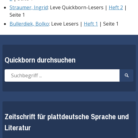
Straumer, Ingrid
: Leve Quickborn-Lesers |
Heft 2
|
Seite 1
Bullerdiek, Bolko
: Leve Lesers |
Heft 1
| Seite 1
Quickborn durchsuchen
Suche
Suche
nach:
start
Zeitschrift für plattdeutsche Sprache und
Literatur