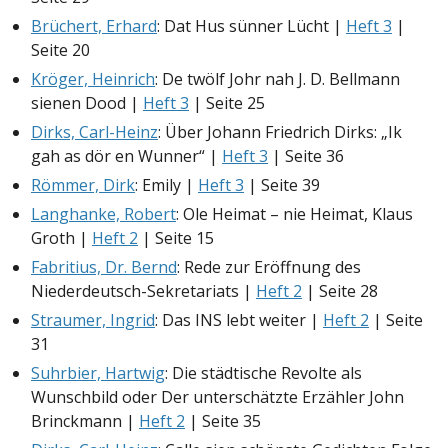
Brüchert, Erhard
: Dat Hus sünner Lücht |
Heft 3
|
Seite 20
Kröger, Heinrich
: De twölf Johr nah J. D. Bellmann
sienen Dood |
Heft 3
| Seite 25
Dirks, Carl-Heinz
: Über Johann Friedrich Dirks: „Ik
gah as dör en Wunner“ |
Heft 3
| Seite 36
Römmer, Dirk
: Emily |
Heft 3
| Seite 39
Langhanke, Robert
: Ole Heimat – nie Heimat, Klaus
Groth |
Heft 2
| Seite 15
Fabritius, Dr. Bernd
: Rede zur Eröffnung des
Niederdeutsch-Sekretariats |
Heft 2
| Seite 28
Straumer, Ingrid
: Das INS lebt weiter |
Heft 2
| Seite
31
Suhrbier, Hartwig
: Die städtische Revolte als
Wunschbild oder Der unterschätzte Erzähler John
Brinckmann |
Heft 2
| Seite 35