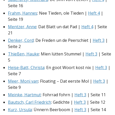
Seite 16
Frahm, Hannes
: Nee Tieden, ole Tieden |
Heft 4
|
Seite 19
Mentzer, Anne
: Dat Blatt un dat Pad |
Heft 4
| Seite
21
Denker, Cord
: De Freden un de Peerschiet |
Heft 3
|
Seite 2
Thießen, Hauke
: Mien lütten Stummel |
Heft 3
| Seite
5
Heise-Batt, Christa
: En goot Woort kost nix |
Heft 3
|
Seite 7
Meer, Moni van
: Floating – Dat eerste Mol |
Heft 3
|
Seite 9
Meinke, Hartmut
: Fohrrad fohrn |
Heft 3
| Seite 11
Bautsch, Carl Friedrich
: Gedichte |
Heft 3
| Seite 12
Kurz, Ursula
: Ünnern Beerboom |
Heft 3
| Seite 14