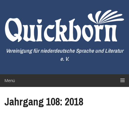
Zum
Inhalt
springen
Vereinigung für niederdeutsche Sprache und Literatur
e. V.
Menü
Jahrgang 108: 2018