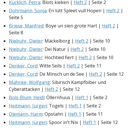
Kücklich, Petra
: Blots kieken |
Heft 2
| Seite 2
Dohrmann, Sonja
: En lütt Spleet vull Hopen |
Heft 2
|
Seite 5
Briese, Manfred
: Boye un sien grote Hart |
Heft 2
|
Seite 8
Niebuhr, Dieter
: Mäckelborg |
Heft 2
| Seite 10
Niebuhr, Dieter
: Dei Natur |
Heft 2
| Seite 10
Niebuhr, Dieter
: Hochtied fiert |
Heft 2
| Seite 10
Denker, Cord
: Witte Seils |
Heft 2
| Seite 11
Denker, Cord
: De Minsch un de See |
Heft 2
| Seite 12
Mahnke, Wolfgang
: Sibirisch Kampfbiber und
Cyberattacken |
Heft 2
| Seite 12
Bols-Blum, Heidi
: Öllernhuus |
Heft 1
| Seite 2
Heitmann, Jürgen
: Togels |
Heft 1
| Seite 2
Ojemann, Harm
: Opstahn |
Heft 1
| Seite 11
Heitmann, Jürgen
: Spoor in’t Nix |
Heft 1
| Seite 12