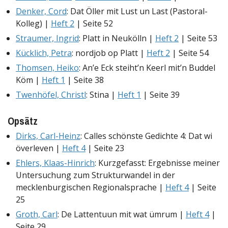
Denker, Cord
: Dat Öller mit Lust un Last (Pastoral-
Kolleg) |
Heft 2
| Seite 52
Straumer, Ingrid
: Platt in Neukölln |
Heft 2
| Seite 53
Kücklich, Petra
: nordjob op Platt |
Heft 2
| Seite 54
Thomsen, Heiko
: An’e Eck steiht’n Keerl mit’n Buddel
Köm |
Heft 1
| Seite 38
Twenhöfel, Christl
: Stina |
Heft 1
| Seite 39
Opsätz
Dirks, Carl-Heinz
: Calles schönste Gedichte 4: Dat wi
överleven |
Heft 4
| Seite 23
Ehlers, Klaas-Hinrich
: Kurzgefasst: Ergebnisse meiner
Untersuchung zum Strukturwandel in der
mecklenburgischen Regionalsprache |
Heft 4
| Seite
25
Groth, Carl
: De Lattentuun mit wat ümrum |
Heft 4
|
Seite 29