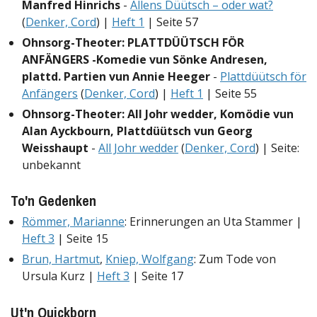
Manfred Hinrichs
-
Allens Düütsch – oder wat?
(
Denker, Cord
) |
Heft 1
| Seite 57
Ohnsorg-Theoter: PLATTDÜÜTSCH FÖR
ANFÄNGERS -Komedie vun Sönke Andresen,
plattd. Partien vun Annie Heeger
-
Plattdüütsch för
Anfängers
(
Denker, Cord
) |
Heft 1
| Seite 55
Ohnsorg-Theoter: All Johr wedder, Komödie vun
Alan Ayckbourn, Plattdüütsch vun Georg
Weisshaupt
-
All Johr wedder
(
Denker, Cord
) | Seite:
unbekannt
To'n Gedenken
Römmer, Marianne
: Erinnerungen an Uta Stammer |
Heft 3
| Seite 15
Brun, Hartmut
,
Kniep, Wolfgang
: Zum Tode von
Ursula Kurz |
Heft 3
| Seite 17
Ut'n Quickborn