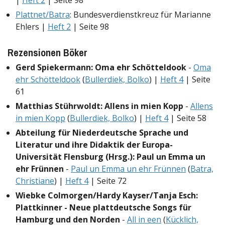
|
Heft 2
| Seite 98
Plattnet/Batra
: Bundesverdienstkreuz für Marianne
Ehlers |
Heft 2
| Seite 98
Rezensionen Böker
Gerd Spiekermann: Oma ehr Schötteldook
-
Oma
ehr Schötteldook
(
Bullerdiek, Bolko
) |
Heft 4
| Seite
61
Matthias Stührwoldt: Allens in mien Kopp
-
Allens
in mien Kopp
(
Bullerdiek, Bolko
) |
Heft 4
| Seite 58
Abteilung für Niederdeutsche Sprache und
Literatur und ihre Didaktik der Europa-
Universität Flensburg (Hrsg.): Paul un Emma un
ehr Frünnen
-
Paul un Emma un ehr Frünnen
(
Batra,
Christiane
) |
Heft 4
| Seite 72
Wiebke Colmorgen/Hardy Kayser/Tanja Esch:
Plattkinner - Neue plattdeutsche Songs für
Hamburg und den Norden
-
All in een
(
Kücklich,