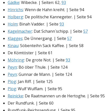
Gädke
: Wibecke. | Seiten: 62,
93
Hinrichs
: Wenn de Hahn kreiht. | Seite 94
Holberg
: De politische Kannegeter. | Seite 94
Holm
: Binah Vadder. | Seite
93
Kagelmacher
: Dat Schann´schipp. | Seite
57
Klagges
: De Ünnergang. | Seite
57
Kinau
: Söbenteihn Sack Kaffee. | Seite 58
De Kömtöster | Seite 61
Möhring
: De grote Not. | Seite
93
Peyn
: Bö öber Thule. | Seite 124
Peyn
: Gunnar de Mann. | Seite 124
Plog
: Jan Riff. | Seite 125
Plog
: Wulf Wulflam. | Seite 95
Reinicke
: De Raatmannen un de Hertoghe. | Seite 95
Der Rundfunk. | Seite 60
Rundfunk-Reichssendung. | Seite 95