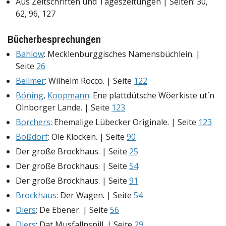
Aus Zeitschriften und Tageszeitungen | Seiten: 30,
62, 96, 127
Bücherbesprechungen
Bahlow
: Mecklenburggisches Namensbüchlein. |
Seite
26
Bellmer
: Wilhelm Rocco. | Seite
122
Böning
,
Koopmann
: Ene plattdütsche Wöerkiste ut´n
Olnborger Lande. | Seite
123
Borchers
: Ehemalige Lübecker Originale. | Seite
123
Boßdorf
: Ole Klocken. | Seite
90
Der große Brockhaus. | Seite
25
Der große Brockhaus. | Seite
54
Der große Brockhaus. | Seite
91
Brockhaus
: Der Wagen. | Seite
54
Diers
: De Ebener. | Seite
56
Diers
: Dat Musfallnspill. | Seite
29