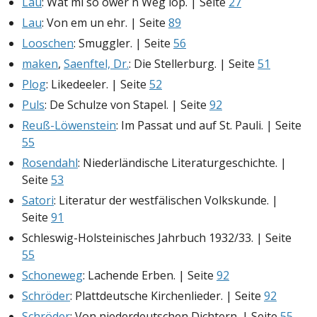
Lau
: Wat mi so öwer´n Weg löp. | Seite
27
Lau
: Von em un ehr. | Seite
89
Looschen
: Smuggler. | Seite
56
maken
,
Saenftel, Dr.
: Die Stellerburg. | Seite
51
Plog
: Likedeeler. | Seite
52
Puls
: De Schulze von Stapel. | Seite
92
Reuß-Löwenstein
: Im Passat und auf St. Pauli. | Seite
55
Rosendahl
: Niederländische Literaturgeschichte. |
Seite
53
Satori
: Literatur der westfälischen Volkskunde. |
Seite
91
Schleswig-Holsteinisches Jahrbuch 1932/33. | Seite
55
Schoneweg
: Lachende Erben. | Seite
92
Schröder
: Plattdeutsche Kirchenlieder. | Seite
92
Schröder
: Von niederdeutschen Dichtern. | Seite
55