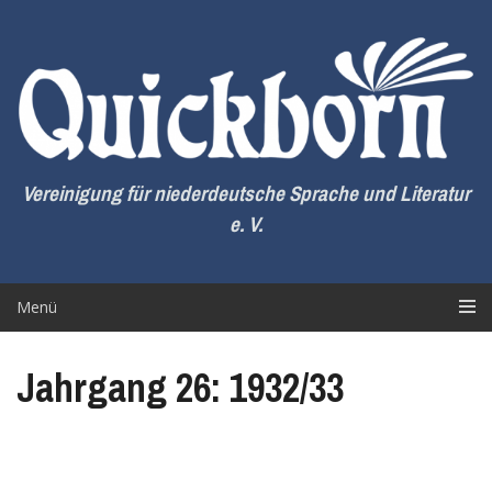
Zum
Inhalt
springen
Vereinigung für niederdeutsche Sprache und Literatur
e. V.
Menü
Jahrgang 26: 1932/33