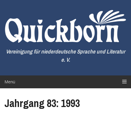
Zum
Inhalt
springen
Vereinigung für niederdeutsche Sprache und Literatur
e. V.
Menü
Jahrgang 83: 1993