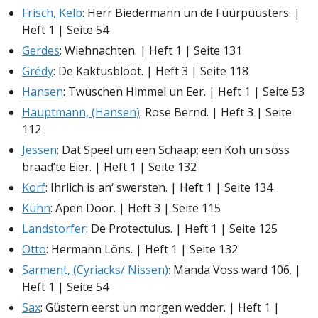
Frisch, Kelb
: Herr Biedermann un de Füürpüüsters. |
Heft 1 | Seite 54
Gerdes
: Wiehnachten. | Heft 1 | Seite 131
Grédy
: De Kaktusblööt. | Heft 3 | Seite 118
Hansen
: Twüschen Himmel un Eer. | Heft 1 | Seite 53
Hauptmann, (Hansen)
: Rose Bernd. | Heft 3 | Seite
112
Jessen
: Dat Speel um een Schaap; een Koh un söss
braad’te Eier. | Heft 1 | Seite 132
Korf
: Ihrlich is an‘ swersten. | Heft 1 | Seite 134
Kühn
: Apen Döör. | Heft 3 | Seite 115
Landstorfer
: De Protectulus. | Heft 1 | Seite 125
Otto
: Hermann Löns. | Heft 1 | Seite 132
Sarment, (Cyriacks/ Nissen)
: Manda Voss ward 106. |
Heft 1 | Seite 54
Sax
: Güstern eerst un morgen wedder. | Heft 1 |