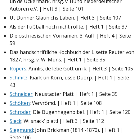
un de Uckermark, hrsg. v. Bund niederdeutscher
Autoren e.V. | Heft 3 | Seite 101
Ut Dünner Gläunichs Läben. | Heft 3 | Seite 107
Als der Fußball noch nicht rollte. | Heft 1 | Seite 37
Die ostfriesischen Vornamen, 3. Aufl. | Heft 4 | Seite
59
Das handschriftliche Kochbuch der Lisette Reuter von
1827, hrsg. v. W. Müns. | Heft 1 | Seite 35
Ropers
: Annlis, de lebe Gott un ik. | Heft 3 | Seite 105
Schmitz
: Kiärk un Korn, usse Duorp. | Heft 1 | Seite
43
Schneider
: Neustädter Platt. | Heft 1 | Seite 35
Schölten
: Vervrömd. | Heft 1 | Seite 108
Schröder
: Die Bugenhagenbibel. | Heft 1 | Seite 120
Sieck
: Wi snack‘ platt! | Heft 3 | Seite 112
Siegmund
: John Brickman (1814 -1870). | Heft 1 |
Seite 106