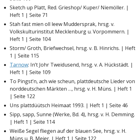
Sketch up Platt, Red. Grieshop/ Kuper/ Niemöller. |
Heft 1 | Seite 71
Stah fast mien oll leew Muddersprak, hrsg. v.
Volkskulturinstitut Mecklenburg u. Vorpommern. |
Heft 1 | Seite 104
Storm/ Groth, Briefwechsel, hrsg. v. B. Hinrichs. | Heft
1 | Seite 115
Tarnow
: In’t Johr Tweidusend, hrsg. v. A. Hückstädt. |
Heft 1 | Seite 109
To Pingst’n, ach wie scheun, plattdeutsche Lieder von
norddeutschen Märkten …, hrsg. v. H. Müns. | Heft 1
| Seite 122
Uns plattdüütsch Heimaat 1993. | Heft 1 | Seite 46
Sipp, sapp, Sunne (Werke, Bd. 4), hrsg. v. H. Demming.
| Heft 1 | Seite 114
Weiße Segel fliegen auf der blauen See, hrsg. v. H.
Müns u. B. Meier. | Heft 1 | Seite 122