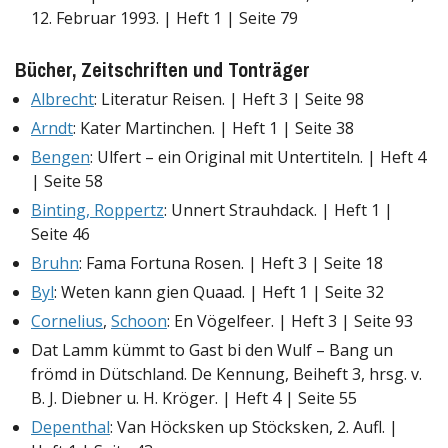
12. Februar 1993. | Heft 1 | Seite 79
Bücher, Zeitschriften und Tonträger
Albrecht
: Literatur Reisen. | Heft 3 | Seite 98
Arndt
: Kater Martinchen. | Heft 1 | Seite 38
Bengen
: Ulfert – ein Original mit Untertiteln. | Heft 4
| Seite 58
Binting, Roppertz
: Unnert Strauhdack. | Heft 1 |
Seite 46
Bruhn
: Fama Fortuna Rosen. | Heft 3 | Seite 18
Byl
: Weten kann gien Quaad. | Heft 1 | Seite 32
Cornelius
,
Schoon
: En Vögelfeer. | Heft 3 | Seite 93
Dat Lamm kümmt to Gast bi den Wulf – Bang un
frömd in Dütschland. De Kennung, Beiheft 3, hrsg. v.
B. J. Diebner u. H. Kröger. | Heft 4 | Seite 55
Depenthal
: Van Höcksken up Stöcksken, 2. Aufl. |