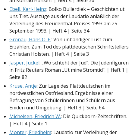
an Konrad Hansen. | Heft 4 | Seite 36
Ebell, Karl-Heinz
: Bolko Bullerdiek – Geschichten ut
uns Tiet. Auszüge aus der Laudatio anläßlich der
Verleihung des Freudenthal-Preises 1993 am 25.
September 1993. | Heft 4 | Seite 34
Gronau, Hans O. E.
: Von unbändiger Lust zum
Erzählen. Zum Tod des plattdeutschen Schriftstellers
Christian Holsten. | Heft 4 | Seite 3
Jasper, Juckel
: „Wo schteht der Jud“. Die Judenfiguren
in Fritz Reuters Roman „Ut mine Stromtid“. | Heft 1 |
Seite 82
Kruse, Antje
: Zur Lage des Plattdeutschen im
nordwestlichen Ostfriesland. Ergebnisse einer
Befragung von Schülerinnen und Schülern aus
Emden und Umgebung. | Heft 3 | Seite 64
Michelsen, Friedrich W.
: Die Quickborn-Zeitschriften.
| Heft 4 | Seite 1
Monter, Friedhelm
: Laudatio zur Verleihung der