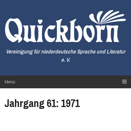
Zum
Inhalt
springen
Vereinigung für niederdeutsche Sprache und Literatur
e. V.
Menü
Jahrgang 61: 1971