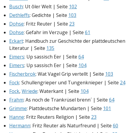
Busch
: Ut ôler Welt | Seite
102
Dethleffs
: Gedichte | Seite
103
Dohse
: Fritz Reuter | Seite
23
Dohse
: Gefahr im Verzuge | Seite
61
Eckart
: Handbuch zur Geschichte der plattdeutschen
Literatur | Seite
135
Eimers
: Up sassisch Eer | Seite
64
Eimers
: Up sassisch Eer | Seite
104
Fischerbrok
: Wat Vagel Grip vertellt | Seite
103
Fock
: Schullengrieper und Tungenknieper | Seite
24
Fock
,
Wriede
: Waterkant | Seite
104
Frahm
: As noch de Trankrüsel brenn´ | Seite
64
Grimme
: Plattdeutsche Mundarten | Seite
101
Hanne
: Fritz Reuters Religion | Seite
23
Hermann
: Fritz Reuter als Naturfreund | Seite
60