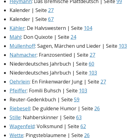
Heymann
: Das Bremische Plattdeutsch | Seite
99
Kalender | Seite
27
Kalender | Seite
67
Kähler
: De Halvswestern | Seite
104
Mähl
: Don Quixote | Seite
24
Müllenhoff
: Sagen, Märchen und Lieder | Seite
103
Nahmacher
: Franzosentied | Seite
27
Niederdeutsches Jahrbuch | Seite
60
Niederdeutsches Jahrbuch | Seite
103
Oehrlein
: En Finkenwarder Jung | Seite
27
Pfeiffer
: Fomili Buhsch | Seite
103
Reuter-Gedenkbuch | Seite
59
Riebesell
: De guldene Humor | Seite
26
Stille
: Nahberskinner | Seite
63
Wagenfeld
: Volksmund | Seite
62
Wette
: Pingsteblaumene | Seite
26