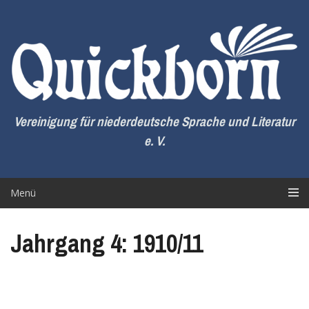
Zum
Inhalt
springen
Vereinigung für niederdeutsche Sprache und Literatur
e. V.
Menü
Jahrgang 4: 1910/11