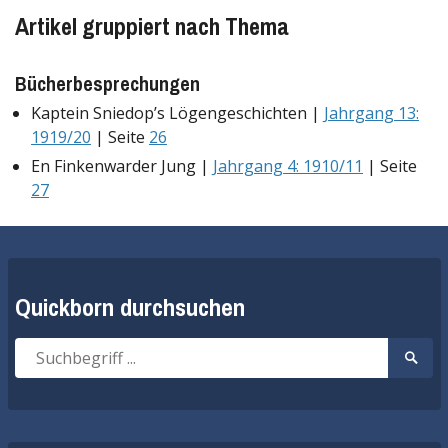
Artikel gruppiert nach Thema
Bücherbesprechungen
Kaptein Sniedop’s Lögengeschichten |
Jahrgang 13:
1919/20
| Seite
26
En Finkenwarder Jung |
Jahrgang 4: 1910/11
| Seite
27
Quickborn durchsuchen
Suche
Suche
nach:
start