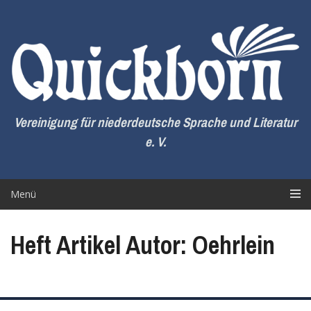
Zum
Inhalt
springen
Vereinigung für niederdeutsche Sprache und Literatur
e. V.
Menü
Heft Artikel Autor: Oehrlein