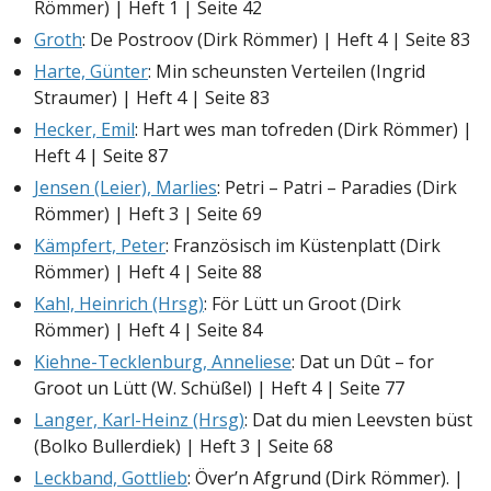
Römmer) | Heft 1 | Seite 42
Groth
: De Postroov (Dirk Römmer) | Heft 4 | Seite 83
Harte, Günter
: Min scheunsten Verteilen (Ingrid
Straumer) | Heft 4 | Seite 83
Hecker, Emil
: Hart wes man tofreden (Dirk Römmer) |
Heft 4 | Seite 87
Jensen (Leier), Marlies
: Petri – Patri – Paradies (Dirk
Römmer) | Heft 3 | Seite 69
Kämpfert, Peter
: Französisch im Küstenplatt (Dirk
Römmer) | Heft 4 | Seite 88
Kahl, Heinrich (Hrsg)
: För Lütt un Groot (Dirk
Römmer) | Heft 4 | Seite 84
Kiehne-Tecklenburg, Anneliese
: Dat un Dût – for
Groot un Lütt (W. Schüßel) | Heft 4 | Seite 77
Langer, Karl-Heinz (Hrsg)
: Dat du mien Leevsten büst
(Bolko Bullerdiek) | Heft 3 | Seite 68
Leckband, Gottlieb
: Över’n Afgrund (Dirk Römmer). |