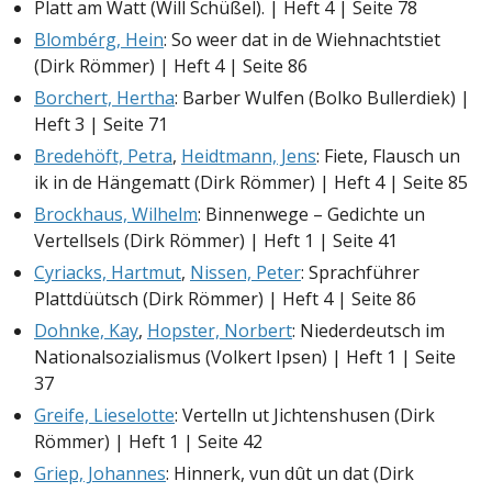
Platt am Watt (Will Schüßel). | Heft 4 | Seite 78
Blombérg, Hein
: So weer dat in de Wiehnachtstiet
(Dirk Römmer) | Heft 4 | Seite 86
Borchert, Hertha
: Barber Wulfen (Bolko Bullerdiek) |
Heft 3 | Seite 71
Bredehöft, Petra
,
Heidtmann, Jens
: Fiete, Flausch un
ik in de Hängematt (Dirk Römmer) | Heft 4 | Seite 85
Brockhaus, Wilhelm
: Binnenwege – Gedichte un
Vertellsels (Dirk Römmer) | Heft 1 | Seite 41
Cyriacks, Hartmut
,
Nissen, Peter
: Sprachführer
Plattdüütsch (Dirk Römmer) | Heft 4 | Seite 86
Dohnke, Kay
,
Hopster, Norbert
: Niederdeutsch im
Nationalsozialismus (Volkert Ipsen) | Heft 1 | Seite
37
Greife, Lieselotte
: Vertelln ut Jichtenshusen (Dirk
Römmer) | Heft 1 | Seite 42
Griep, Johannes
: Hinnerk, vun dût un dat (Dirk