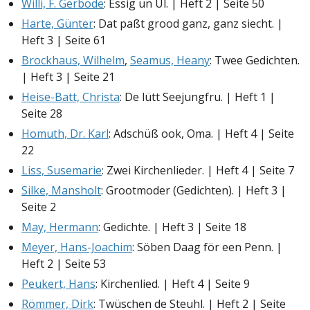
Willi, F. Gerbode
: Essig un Ül. | Heft 2 | Seite 50
Harte, Günter
: Dat paßt grood ganz, ganz siecht. |
Heft 3 | Seite 61
Brockhaus, Wilhelm
,
Seamus, Heany
: Twee Gedichten.
| Heft 3 | Seite 21
Heise-Batt, Christa
: De lütt Seejungfru. | Heft 1 |
Seite 28
Homuth, Dr. Karl
: Adschüß ook, Oma. | Heft 4 | Seite
22
Liss, Susemarie
: Zwei Kirchenlieder. | Heft 4 | Seite 7
Silke, Mansholt
: Grootmoder (Gedichten). | Heft 3 |
Seite 2
May, Hermann
: Gedichte. | Heft 3 | Seite 18
Meyer, Hans-Joachim
: Söben Daag för een Penn. |
Heft 2 | Seite 53
Peukert, Hans
: Kirchenlied. | Heft 4 | Seite 9
Römmer, Dirk
: Twüschen de Steuhl. | Heft 2 | Seite