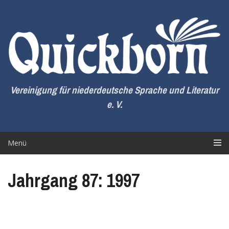
Zum
Inhalt
springen
Vereinigung für niederdeutsche Sprache und Literatur
e. V.
Menü
Jahrgang 87: 1997