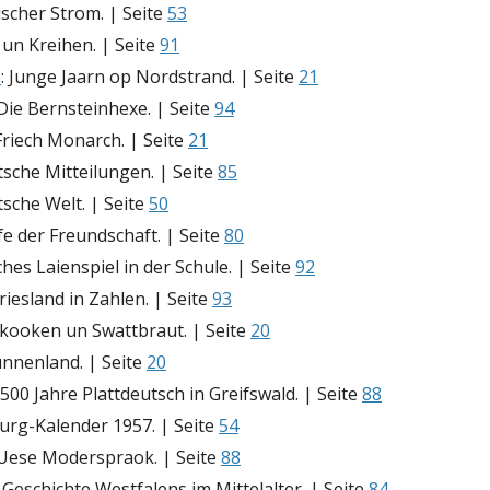
ischer Strom. | Seite
53
 un Kreihen. | Seite
91
n
: Junge Jaarn op Nordstrand. | Seite
21
 Die Bernsteinhexe. | Seite
94
 Friech Monarch. | Seite
21
sche Mitteilungen. | Seite
85
sche Welt. | Seite
50
efe der Freundschaft. | Seite
80
hes Laienspiel in der Schule. | Seite
92
friesland in Zahlen. | Seite
93
tkooken un Swattbraut. | Seite
20
unnenland. | Seite
20
: 500 Jahre Plattdeutsch in Greifswald. | Seite
88
urg-Kalender 1957. | Seite
54
 Uese Moderspraok. | Seite
88
: Geschichte Westfalens im Mittelalter. | Seite
84