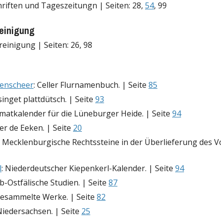
hriften und Tageszeitungn | Seiten: 28,
54
, 99
einigung
reinigung | Seiten: 26, 98
renscheer
: Celler Flurnamenbuch. | Seite
85
 singet plattdütsch. | Seite
93
imatkalender für die Lüneburger Heide. | Seite
94
er de Eeken. | Seite
20
: Mecklenburgische Rechtssteine in der Überlieferung des Vo
l
: Niederdeutscher Kiepenkerl-Kalender. | Seite
94
Elb-Ostfälische Studien. | Seite
87
Gesammelte Werke. | Seite
82
iedersachsen. | Seite
25