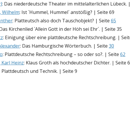
l
: Das niederdeutsche Theater im mittelalterlichen Lübeck. |
, Wilhelm
: Ist `Hummel, Hummel´ anstößig? | Seite 69
ünther
: Platteutsch also doch Tauschobjekt? | Seite
65
 Das Kirchenlied `Allein Gott in der Höh sei Ehr´. | Seite 35
tz
: Einigung über eine plattdeutsche Rechtschreibung. | Sei
Alexander
: Das Hamburgische Wörterbuch. | Seite
30
to
: Plattdeutsche Rechtschreibung – so oder so?. | Seite
62
Karl Heinz
: Klaus Groth als hochdeutscher Dichter. | Seite 
: Plattdeutsch und Technik. | Seite 9