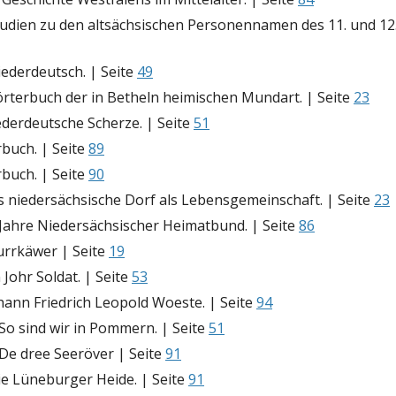
Studien zu den altsächsischen Personennamen des 11. und 12
iederdeutsch. | Seite
49
örterbuch der in Betheln heimischen Mundart. | Seite
23
ederdeutsche Scherze. | Seite
51
rbuch. | Seite
89
rbuch. | Seite
90
s niedersächsische Dorf als Lebensgemeinschaft. | Seite
23
 Jahre Niedersächsischer Heimatbund. | Seite
86
Burrkäwer | Seite
19
n Johr Soldat. | Seite
53
ohann Friedrich Leopold Woeste. | Seite
94
 So sind wir in Pommern. | Seite
51
 De dree Seeröver | Seite
91
Die Lüneburger Heide. | Seite
91