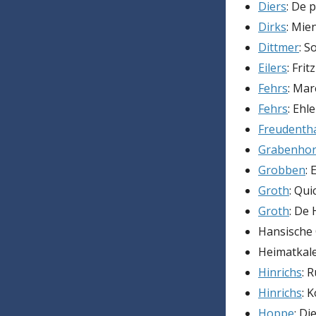
Diers
: De 
Dirks
: Mie
Dittmer
: 
Eilers
: Frit
Fehrs
: Mar
Fehrs
: Ehl
Freudenth
Grabenhor
Grobben
: 
Groth
: Qui
Groth
: De 
Hansische 
Heimatkale
Hinrichs
: 
Hinrichs
: 
Hoppe
: Di