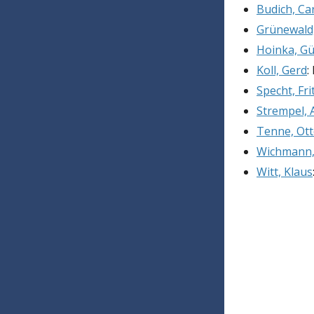
Budich, Car
Grünewald
Hoinka, G
Koll, Gerd
:
Specht, Fri
Strempel, 
Tenne, Ot
Wichmann, 
Witt, Klaus