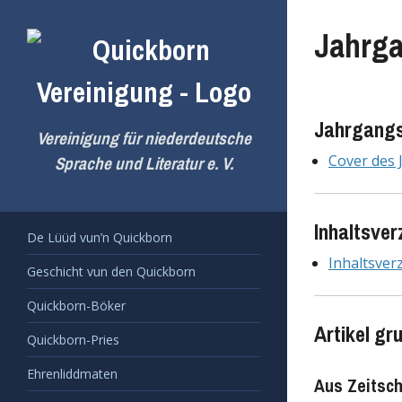
Zum
Inhalt
Jahrga
springen
Jahrgangs
Vereinigung für niederdeutsche
Cover des
Sprache und Literatur e. V.
Inhaltsver
De Lüüd vun’n Quickborn
Inhaltsver
Geschicht vun den Quickborn
Quickborn-Böker
Artikel gr
Quickborn-Pries
Ehrenliddmaten
Aus Zeitsch