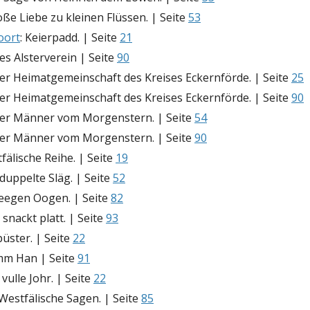
oße Liebe zu kleinen Flüssen. | Seite
53
oort
: Keierpadd. | Seite
21
es Alsterverein | Seite
90
er Heimatgemeinschaft des Kreises Eckernförde. | Seite
25
er Heimatgemeinschaft des Kreises Eckernförde. | Seite
90
der Männer vom Morgenstern. | Seite
54
der Männer vom Morgenstern. | Seite
90
fälische Reihe. | Seite
19
f duppelte Släg. | Seite
52
 eegen Oogen. | Seite
82
i snackt platt. | Seite
93
püster. | Seite
22
mm Han | Seite
91
 vulle Johr. | Seite
22
 Westfälische Sagen. | Seite
85