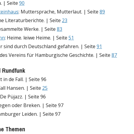
 | Seite
90
teinhaus
: Muttersprache, Mutterlaut. | Seite
89
e Literaturberichte. | Seite
23
esammelte Werke. | Seite
83
nn
: Heime. leiwe Heime. | Seite
51
ir sind durch Deutschland gefahren. | Seite
91
t des Vereins für Hamburgische Geschichte. | Seite
87
d Rundfunk
tt in de Fall. | Seite 96
Fall Hansen. | Seite
25
 De Püjazz. | Seite 96
eegen oder Breken. | Seite 97
amburger Leiden. | Seite 97
ne Themen