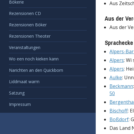
Bökerie
Aus Zeitsc
Rezensionen CD
Aus der Ver
Rezensionen Böker
Aus der Ve
Rezensionen Theoter
Sprachecke
Veranstaltungen
Alpers-Ba
Wo een noch kieken kann
Alpers
: Wi
Alpers
: He
Narichten an den Quickborn
Aulke
: Unn
Liddmaat warrn
Beckmann
Satzung
50
Bergentha
Impressum
Bischoff
: 
Boßdorf
: 
Das Land N