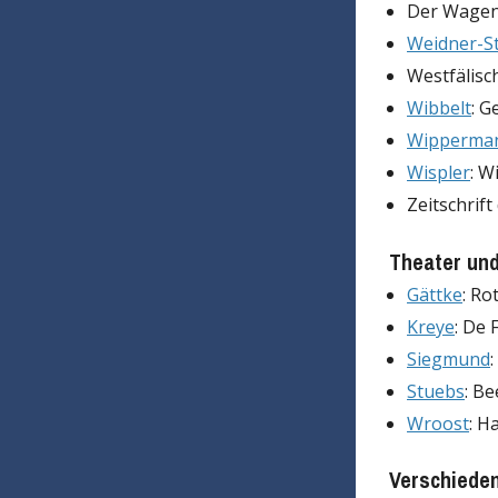
Der Wagen.
Weidner-S
Westfälisch
Wibbelt
: G
Wipperma
Wispler
: W
Zeitschrif
Theater un
Gättke
: Ro
Kreye
: De 
Siegmund
:
Stuebs
: B
Wroost
: H
Verschiede