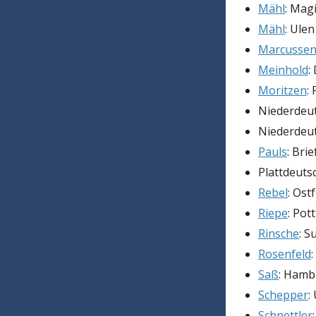
Mähl
: Mag
Mähl
: Ulen
Marcusse
Meinhold
:
Moritzen
:
Niederdeut
Niederdeut
Pauls
: Bri
Plattdeutsc
Rebel
: Ost
Riepe
: Pot
Rinsche
: S
Rosenfeld
Saß
: Hamb
Schepper
:
Schnettler