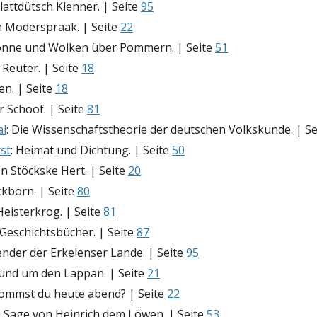
plattdütsch Klenner. | Seite
95
n Moderspraak. | Seite
22
Sonne und Wolken über Pommern. | Seite
51
z Reuter. | Seite
18
en. | Seite
18
er Schoof. | Seite
81
al
: Die Wissenschaftstheorie der deutschen Volkskunde. | S
st
: Heimat und Dichtung. | Seite
50
En Stöckske Hert. | Seite
20
ckborn. | Seite
80
Heisterkrog. | Seite
81
Geschichtsbücher. | Seite
87
nder der Erkelenser Lande. | Seite
95
Rund um den Lappan. | Seite
21
Kommst du heute abend? | Seite
22
e Sage von Heinrich dem Löwen. | Seite
53