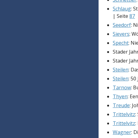
Schlaug
: 
| Seite
87
Seedorf
: N
Sievers
: W
Specht
: Ni
Stader Jah
Stader Jah
Steilen
: Da
Steilen
: 50
Tarnow
: 
Thyen
: Ee
Treude
: J
Trittelvitz
:
Trittelvitz
:
Wagner
: 