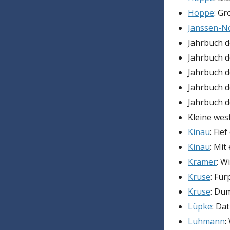
Höppe
: Gr
Janssen-N
Jahrbuch d
Jahrbuch d
Jahrbuch d
Jahrbuch 
Jahrbuch 
Kleine west
Kinau
: Fie
Kinau
: Mit
Kramer
: W
Kruse
: Für
Kruse
: Du
Lüpke
: Dat
Luhmann
: