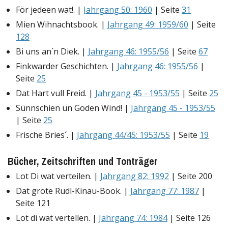
För jedeen wat!. |
Jahrgang 50: 1960
| Seite
31
Mien Wihnachtsbook. |
Jahrgang 49: 1959/60
| Seite
128
Bi uns an´n Diek. |
Jahrgang 46: 1955/56
| Seite
67
Finkwarder Geschichten. |
Jahrgang 46: 1955/56
|
Seite
25
Dat Hart vull Freid. |
Jahrgang 45 - 1953/55
| Seite
25
Sünnschien un Goden Wind! |
Jahrgang 45 - 1953/55
| Seite
25
Frische Bries´. |
Jahrgang 44/45: 1953/55
| Seite
19
Bücher, Zeitschriften und Tonträger
Lot Di wat verteilen. |
Jahrgang 82: 1992
| Seite 200
Dat grote Rudl-Kinau-Book. |
Jahrgang 77: 1987
|
Seite 121
Lot di wat vertellen. |
Jahrgang 74: 1984
| Seite 126