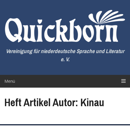
Zum
Inhalt
springen
Vereinigung für niederdeutsche Sprache und Literatur
e. V.
Menü
Heft Artikel Autor: Kinau