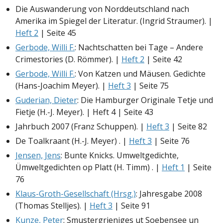
Die Auswanderung von Norddeutschland nach
Amerika im Spiegel der Literatur. (Ingrid Straumer). |
Heft 2
| Seite 45
Gerbode, Willi F.
: Nachtschatten bei Tage – Andere
Crimestories (D. Römmer). |
Heft 2
| Seite 42
Gerbode, Willi F.
: Von Katzen und Mäusen. Gedichte
(Hans-Joachim Meyer). |
Heft 3
| Seite 75
Guderian, Dieter
: Die Hamburger Originale Tetje und
Fietje (H.-J. Meyer). | Heft 4 | Seite 43
Jahrbuch 2007 (Franz Schuppen). |
Heft 3
| Seite 82
De Toalkraant (H.-J. Meyer) . |
Heft 3
| Seite 76
Jensen, Jens
: Bunte Knicks. Umweltgedichte,
Ümweltgedichten op Platt (H. Timm) . |
Heft 1
| Seite
76
Klaus-Groth-Gesellschaft (Hrsg.)
: Jahresgabe 2008
(Thomas Stelljes). |
Heft 3
| Seite 91
Kunze, Peter
: Smustergrieniges ut Soebensee un