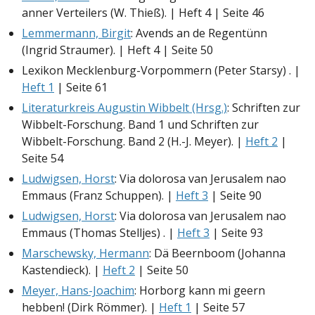
anner Verteilers (W. Thieß). | Heft 4 | Seite 46
Lemmermann, Birgit
: Avends an de Regentünn
(Ingrid Straumer). | Heft 4 | Seite 50
Lexikon Mecklenburg-Vorpommern (Peter Starsy) . |
Heft 1
| Seite 61
Literaturkreis Augustin Wibbelt (Hrsg.)
: Schriften zur
Wibbelt-Forschung. Band 1 und Schriften zur
Wibbelt-Forschung. Band 2 (H.-J. Meyer). |
Heft 2
|
Seite 54
Ludwigsen, Horst
: Via dolorosa van Jerusalem nao
Emmaus (Franz Schuppen). |
Heft 3
| Seite 90
Ludwigsen, Horst
: Via dolorosa van Jerusalem nao
Emmaus (Thomas Stelljes) . |
Heft 3
| Seite 93
Marschewsky, Hermann
: Dä Beernboom (Johanna
Kastendieck). |
Heft 2
| Seite 50
Meyer, Hans-Joachim
: Horborg kann mi geern
hebben! (Dirk Römmer). |
Heft 1
| Seite 57