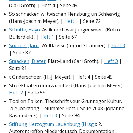
(Carl Groth). | Heft 4 | Seite 49
So schnacken wi twischen Flensburg un Schleswig
(Hans-Joachim Meyer). |
Heft 1
| Seite 72
Schütte, Hayo
: As ik noch wat jünger weer . (Bolko
Bullerdiek) . |
Heft 1
| Seite 67
Sperber, Jana
: Weltklasse (Ingrid Straumer). |
Heft 3
| Seite 87
Staacken, Dieter
: Platt-Land (Carl Groth). |
Heft 3
|
Seite 81
t Onderschoer. (H.-J. Meyer). | Heft 4 | Seite 45
Streektaal en duurzaamheid (Hans-Joachim Meyer). |
Heft 2
| Seite 59
Toal en Taiken. Tiedschrift veur Grunneger Kultur.
26e Joargang – Nummer Heft 1 Seite 2008 (Johanna
Kastendieck). |
Heft 3
| Seite 94
Stiftung Herzogtum Lauenburg (Hrsg.)
: 2.
Autorentreffen Niederdeutsch. Dokumentation,