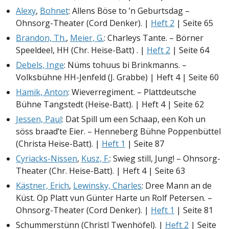
Alexy
,
Bohnet
: Allens Böse to ’n Geburtsdag –
Ohnsorg-Theater (Cord Denker). |
Heft 2
| Seite 65
Brandon, Th.
,
Meier, G.
: Charleys Tante. – Börner
Speeldeel, HH (Chr. Heise-Batt) . |
Heft 2
| Seite 64
Debels, Inge
: Nüms tohuus bi Brinkmanns. –
Volksbühne HH-Jenfeld (J. Grabbe) | Heft 4 | Seite 60
Hamik, Anton
: Wieverregiment. – Plattdeutsche
Bühne Tangstedt (Heise-Batt). | Heft 4 | Seite 62
Jessen, Paul
: Dat Spill um een Schaap, een Koh un
söss braad’te Eier. – Henneberg Bühne Poppenbüttel
(Christa Heise-Batt). |
Heft 1
| Seite 87
Cyriacks-Nissen
,
Kusz, F.
: Swieg still, Jung! – Ohnsorg-
Theater (Chr. Heise-Batt). | Heft 4 | Seite 63
Kästner, Erich
,
Lewinsky, Charles
: Dree Mann an de
Küst. Op Platt vun Günter Harte un Rolf Petersen. –
Ohnsorg-Theater (Cord Denker). |
Heft 1
| Seite 81
Schummerstünn (Christl Twenhöfel). |
Heft 2
| Seite