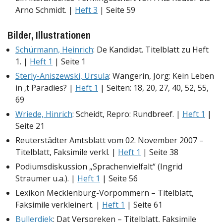
Arno Schmidt. |
Heft 3
| Seite 59
Bilder, Illustrationen
Schürmann, Heinrich
: De Kandidat. Titelblatt zu Heft
1. |
Heft 1
| Seite 1
Sterly-Aniszewski, Ursula
: Wangerin, Jörg: Kein Leben
in ‚t Paradies? |
Heft 1
| Seiten: 18, 20, 27, 40, 52, 55,
69
Wriede, Hinrich
: Scheidt, Repro: Rundbreef. |
Heft 1
|
Seite 21
Reuterstädter Amtsblatt vom 02. November 2007 –
Titelblatt, Faksimile verkl. |
Heft 1
| Seite 38
Podiumsdiskussion „Sprachenvielfalt“ (Ingrid
Straumer u.a.). |
Heft 1
| Seite 56
Lexikon Mecklenburg-Vorpommern – Titelblatt,
Faksimile verkleinert. |
Heft 1
| Seite 61
Bullerdiek
: Dat Verspreken – Titelblatt, Faksimile