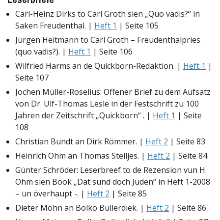
Carl-Heinz Dirks to Carl Groth sien „Quo vadis?“ in
Saken Freudenthal. |
Heft 1
| Seite 105
Jürgen Heitmann to Carl Groth – Freudenthalpries
(quo vadis?). |
Heft 1
| Seite 106
Wilfried Harms an de Quickborn-Redaktion. |
Heft 1
|
Seite 107
Jochen Müller-Roselius: Offener Brief zu dem Aufsatz
von Dr. Ulf-Thomas Lesle in der Festschrift zu 100
Jahren der Zeitschrift „Quickborn“ . |
Heft 1
| Seite
108
Christian Bundt an Dirk Römmer. |
Heft 2
| Seite 83
Heinrich Ohm an Thomas Stelljes. |
Heft 2
| Seite 84
Günter Schröder: Leserbreef to de Rezension vun H.
Ohm sien Book „Dat sünd doch Juden“ in Heft 1-2008
– un överhaupt -. |
Heft 2
| Seite 85
Dieter Möhn an Bolko Bullerdiek. |
Heft 2
| Seite 86