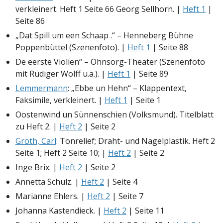
verkleinert. Heft 1 Seite 66 Georg Sellhorn. |
Heft 1
|
Seite 86
„Dat Spill um een Schaap .“ – Henneberg Bühne
Poppenbüttel (Szenenfoto). |
Heft 1
| Seite 88
De eerste Violien“ – Ohnsorg-Theater (Szenenfoto
mit Rüdiger Wolff u.a.). |
Heft 1
| Seite 89
Lemmermann
: „Ebbe un Hehn“ – Klappentext,
Faksimile, verkleinert. |
Heft 1
| Seite 1
Oostenwind un Sünnenschien (Volksmund). Titelblatt
zu Heft 2. |
Heft 2
| Seite 2
Groth, Carl
: Tonrelief; Draht- und Nagelplastik. Heft 2
Seite 1; Heft 2 Seite 10; |
Heft 2
| Seite 2
Inge Brix. |
Heft 2
| Seite 2
Annetta Schulz. |
Heft 2
| Seite 4
Marianne Ehlers. |
Heft 2
| Seite 7
Johanna Kastendieck. |
Heft 2
| Seite 11