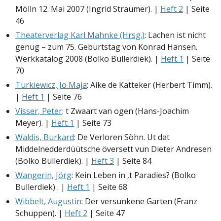
Mölln 12. Mai 2007 (Ingrid Straumer). |
Heft 2
| Seite
46
Theaterverlag Karl Mahnke (Hrsg.)
: Lachen ist nicht
genug – zum 75. Geburtstag von Konrad Hansen.
Werkkatalog 2008 (Bolko Bullerdiek). |
Heft 1
| Seite
70
Turkiewicz, Jo Maja
: Aike de Katteker (Herbert Timm).
|
Heft 1
| Seite 76
Visser, Peter
: t Zwaart van ogen (Hans-Joachim
Meyer). |
Heft 1
| Seite 73
Waldis, Burkard
: De Verloren Söhn. Ut dat
Middelnedderdüütsche översett vun Dieter Andresen
(Bolko Bullerdiek). |
Heft 3
| Seite 84
Wangerin, Jörg
: Kein Leben in ‚t Paradies? (Bolko
Bullerdiek) . |
Heft 1
| Seite 68
Wibbelt, Augustin
: Der versunkene Garten (Franz
Schuppen). |
Heft 2
| Seite 47