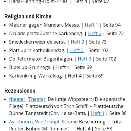
Hans-Henning-Holm-Pries. | Heft 4 | Seite 67
Religion und Kirche
Meisner gegen Mundart-Messe. |
Heft 1
| Seite 94
Drüdde plattdüütsche Karkendag. |
Heft 2
| Seite 73
Smedecken weer de eerst. |
Heft 2
| Seite 73
Platt up ’n Katholikendag. |
Heft 3
| Seite 102
De Reformator Bugenhagen. |
Heft 3
| Seite 102
Bibel up Grunnegs. | Heft 4 | Seite 69
Karkenkring-Warkeldag. | Heft 4 | Seite 69
Rezensionen
theater
,
Theater
: De lüttje Wippsteert (Die spanische
Fliege). Plattdeutsch von Erich Schiff. – Plattdeutsche
Bühne Tangstedt (Chr. Heise-Batt). |
Heft 1
| Seite 86
Ayckbourn
,
Weißhaupt
: Schöne Bescherung. – Fritz-
Reuter-Bühne (M. Römmer) . | Heft 4 | Seite 58