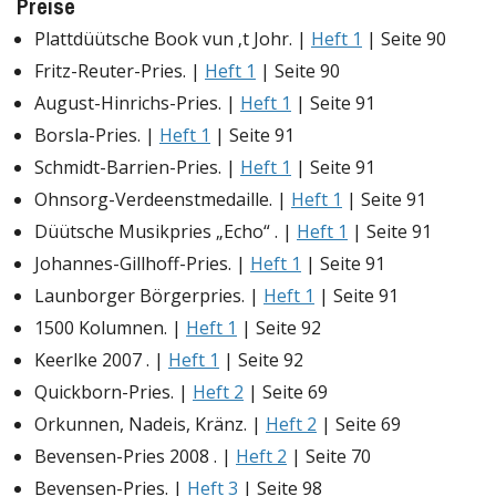
Preise
Plattdüütsche Book vun ‚t Johr. |
Heft 1
| Seite 90
Fritz-Reuter-Pries. |
Heft 1
| Seite 90
August-Hinrichs-Pries. |
Heft 1
| Seite 91
Borsla-Pries. |
Heft 1
| Seite 91
Schmidt-Barrien-Pries. |
Heft 1
| Seite 91
Ohnsorg-Verdeenstmedaille. |
Heft 1
| Seite 91
Düütsche Musikpries „Echo“ . |
Heft 1
| Seite 91
Johannes-Gillhoff-Pries. |
Heft 1
| Seite 91
Launborger Börgerpries. |
Heft 1
| Seite 91
1500 Kolumnen. |
Heft 1
| Seite 92
Keerlke 2007 . |
Heft 1
| Seite 92
Quickborn-Pries. |
Heft 2
| Seite 69
Orkunnen, Nadeis, Kränz. |
Heft 2
| Seite 69
Bevensen-Pries 2008 . |
Heft 2
| Seite 70
Bevensen-Pries. |
Heft 3
| Seite 98