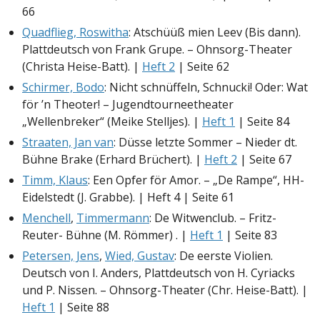
66
Quadflieg, Roswitha
: Atschüüß mien Leev (Bis dann).
Plattdeutsch von Frank Grupe. – Ohnsorg-Theater
(Christa Heise-Batt). |
Heft 2
| Seite 62
Schirmer, Bodo
: Nicht schnüffeln, Schnucki! Oder: Wat
för ’n Theoter! – Jugendtourneetheater
„Wellenbreker“ (Meike Stelljes). |
Heft 1
| Seite 84
Straaten, Jan van
: Düsse letzte Sommer – Nieder dt.
Bühne Brake (Erhard Brüchert). |
Heft 2
| Seite 67
Timm, Klaus
: Een Opfer för Amor. – „De Rampe“, HH-
Eidelstedt (J. Grabbe). | Heft 4 | Seite 61
Menchell
,
Timmermann
: De Witwenclub. – Fritz-
Reuter- Bühne (M. Römmer) . |
Heft 1
| Seite 83
Petersen, Jens
,
Wied, Gustav
: De eerste Violien.
Deutsch von I. Anders, Plattdeutsch von H. Cyriacks
und P. Nissen. – Ohnsorg-Theater (Chr. Heise-Batt). |
Heft 1
| Seite 88