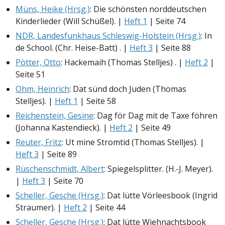
Müns, Heike (Hrsg.)
: Die schönsten norddeutschen
Kinderlieder (Will Schüßel). |
Heft 1
| Seite 74
NDR, Landesfunkhaus Schleswig-Holstein (Hrsg.)
: In
de School. (Chr. Heise-Batt) . |
Heft 3
| Seite 88
Pötter, Otto
: Hackemaih (Thomas Stelljes) . |
Heft 2
|
Seite 51
Ohm, Heinrich
: Dat sünd doch Juden (Thomas
Stelljes). |
Heft 1
| Seite 58
Reichenstein, Gesine
: Dag för Dag mit de Taxe föhren
(Johanna Kastendieck). |
Heft 2
| Seite 49
Reuter, Fritz
: Ut mine Stromtid (Thomas Stelljes). |
Heft 3
| Seite 89
Rüschenschmidt, Albert
: Spiegelsplitter. (H.-J. Meyer).
|
Heft 3
| Seite 70
Scheller, Gesche (Hrsg.)
: Dat lütte Vörleesbook (Ingrid
Straumer). |
Heft 2
| Seite 44
Scheller, Gesche (Hrsg.)
: Dat lütte Wiehnachtsbook