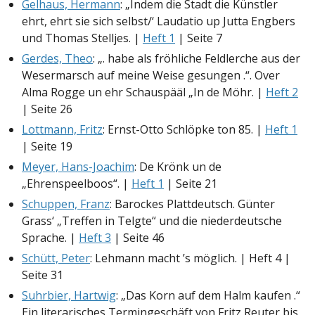
Gelhaus, Hermann
: „Indem die Stadt die Künstler
ehrt, ehrt sie sich selbst/‘ Laudatio up Jutta Engbers
und Thomas Stelljes. |
Heft 1
| Seite 7
Gerdes, Theo
: „. habe als fröhliche Feldlerche aus der
Wesermarsch auf meine Weise gesungen .“. Over
Alma Rogge un ehr Schauspääl „In de Möhr. |
Heft 2
| Seite 26
Lottmann, Fritz
: Ernst-Otto Schlöpke ton 85. |
Heft 1
| Seite 19
Meyer, Hans-Joachim
: De Krönk un de
„Ehrenspeelboos“. |
Heft 1
| Seite 21
Schuppen, Franz
: Barockes Plattdeutsch. Günter
Grass‘ „Treffen in Telgte“ und die niederdeutsche
Sprache. |
Heft 3
| Seite 46
Schütt, Peter
: Lehmann macht ’s möglich. | Heft 4 |
Seite 31
Suhrbier, Hartwig
: „Das Korn auf dem Halm kaufen .“
Ein literarisches Termingeschäft von Fritz Reuter bis