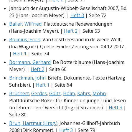
Jahrbuch der Augustin-Wibbelt-Gesellschaft 2007, Bd.
23 (Hans-Joachim Meyer). |
Heft 3
| Seite 72
Baller, Wilfried
: Plattdeutsche Redewendungen
(Hans-Joachim Meyer). |
Heft 2
| Seite 53
Bolinius, Erich
: Van Oostfreesland in de wiede Welt.
(Ina Wagner). Quelle: Emder Zeitung vom 04.12.2007 .
|
Heft 1
| Seite 74
Bormann, Gerhard
: De Botterblaume (Hans-Joachim
Meyer). |
Heft 2
| Seite 60
Brinckman, John
: Briefe, Dokumente, Texte (Hartwig
Suhrbier). |
Heft 1
| Seite 64
Brüchert
,
Gerdes
,
Goltz
,
Holm
,
Kahrs
,
Möhn
:
Plattdüütsche Böker för Kinner un junge Lüüd, lesen
un lehren – en Översicht (Ingrid Straumer). |
Heft 3
|
Seite 80
Brun, Hartmut (Hrsg.)
: Johannes-Gillhoff-Jahrbuch
2008 (Dirk Römmer). |
Heft 3
| Seite 79