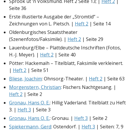
Spröök ut ’n Volksmund. Heft 2 Seite 13; |
Heft 2
|
Seite 36
Erste illustierte Ausgabe der „Stromtid“ –
Zeichnungen von L. Pietsch. |
Heft 2
| Seite 14
Oldenburgisches Staatstheater
(Szenenfotos/Faksimile). |
Heft 2
| Seite 29
Lauenburg/Elbe – Plattdeutsche Inschriften (Fotos,
H.-J. Meyer). |
Heft 2
| Seite 40
Pötter: Hackemaih – Titelblatt, Faksimile verkleinert.
|
Heft 2
| Seite 51
Bliese, Joachim
: Ohnsorg-Theater. |
Heft 2
| Seite 63
Morgenstern, Christian
: Fischers Nachtgesang. |
Heft 2
| Seite 2
Gronau, Hans O. E.
: Hillig Vaderland. Titelblatt zu Heft
3. |
Heft 3
| Seite 3
Gronau, Hans O. E.
: Gronau. |
Heft 3
| Seite 2
Spiekermann, Gerd
: Ostendorf. |
Heft 3
| Seiten: 7, 9