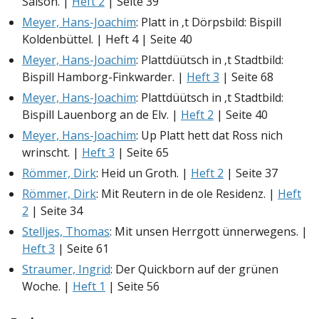
Saison. |
Heft 2
| Seite 39
Meyer, Hans-Joachim
: Platt in ‚t Dörpsbild: Bispill
Koldenbüttel. | Heft 4 | Seite 40
Meyer, Hans-Joachim
: Plattdüütsch in ‚t Stadtbild:
Bispill Hamborg-Finkwarder. |
Heft 3
| Seite 68
Meyer, Hans-Joachim
: Plattdüütsch in ‚t Stadtbild:
Bispill Lauenborg an de Elv. |
Heft 2
| Seite 40
Meyer, Hans-Joachim
: Up Platt hett dat Ross nich
wrinscht. |
Heft 3
| Seite 65
Römmer, Dirk
: Heid un Groth. |
Heft 2
| Seite 37
Römmer, Dirk
: Mit Reutern in de ole Residenz. |
Heft
2
| Seite 34
Stelljes, Thomas
: Mit unsen Herrgott ünnerwegens. |
Heft 3
| Seite 61
Straumer, Ingrid
: Der Quickborn auf der grünen
Woche. |
Heft 1
| Seite 56