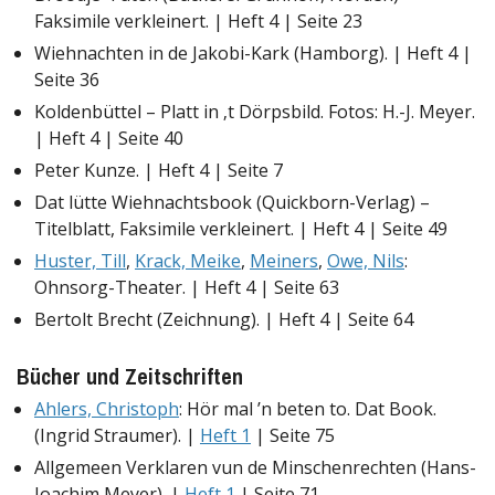
Faksimile verkleinert. | Heft 4 | Seite 23
Wiehnachten in de Jakobi-Kark (Hamborg). | Heft 4 |
Seite 36
Koldenbüttel – Platt in ‚t Dörpsbild. Fotos: H.-J. Meyer.
| Heft 4 | Seite 40
Peter Kunze. | Heft 4 | Seite 7
Dat lütte Wiehnachtsbook (Quickborn-Verlag) –
Titelblatt, Faksimile verkleinert. | Heft 4 | Seite 49
Huster, Till
,
Krack, Meike
,
Meiners
,
Owe, Nils
:
Ohnsorg-Theater. | Heft 4 | Seite 63
Bertolt Brecht (Zeichnung). | Heft 4 | Seite 64
Bücher und Zeitschriften
Ahlers, Christoph
: Hör mal ’n beten to. Dat Book.
(Ingrid Straumer). |
Heft 1
| Seite 75
Allgemeen Verklaren vun de Minschenrechten (Hans-
Joachim Meyer). |
Heft 1
| Seite 71