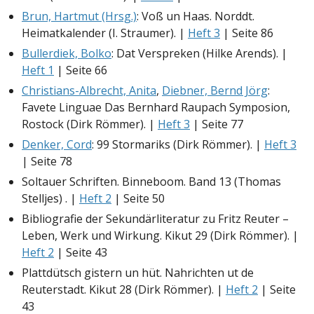
Brun, Hartmut (Hrsg.)
: Voß un Haas. Norddt.
Heimatkalender (I. Straumer). |
Heft 3
| Seite 86
Bullerdiek, Bolko
: Dat Verspreken (Hilke Arends). |
Heft 1
| Seite 66
Christians-Albrecht, Anita
,
Diebner, Bernd Jörg
:
Favete Linguae Das Bernhard Raupach Symposion,
Rostock (Dirk Römmer). |
Heft 3
| Seite 77
Denker, Cord
: 99 Stormariks (Dirk Römmer). |
Heft 3
| Seite 78
Soltauer Schriften. Binneboom. Band 13 (Thomas
Stelljes) . |
Heft 2
| Seite 50
Bibliografie der Sekundärliteratur zu Fritz Reuter –
Leben, Werk und Wirkung. Kikut 29 (Dirk Römmer). |
Heft 2
| Seite 43
Plattdütsch gistern un hüt. Nahrichten ut de
Reuterstadt. Kikut 28 (Dirk Römmer). |
Heft 2
| Seite
43