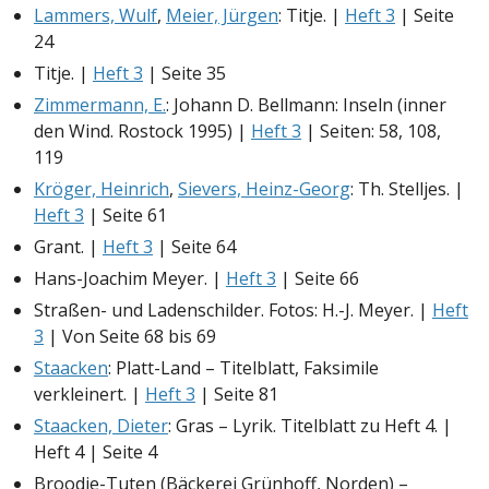
Lammers, Wulf
,
Meier, Jürgen
: Titje. |
Heft 3
| Seite
24
Titje. |
Heft 3
| Seite 35
Zimmermann, E.
: Johann D. Bellmann: Inseln (inner
den Wind. Rostock 1995) |
Heft 3
| Seiten: 58, 108,
119
Kröger, Heinrich
,
Sievers, Heinz-Georg
: Th. Stelljes. |
Heft 3
| Seite 61
Grant. |
Heft 3
| Seite 64
Hans-Joachim Meyer. |
Heft 3
| Seite 66
Straßen- und Ladenschilder. Fotos: H.-J. Meyer. |
Heft
3
| Von Seite 68 bis 69
Staacken
: Platt-Land – Titelblatt, Faksimile
verkleinert. |
Heft 3
| Seite 81
Staacken, Dieter
: Gras – Lyrik. Titelblatt zu Heft 4. |
Heft 4 | Seite 4
Broodje-Tuten (Bäckerei Grünhoff, Norden) –