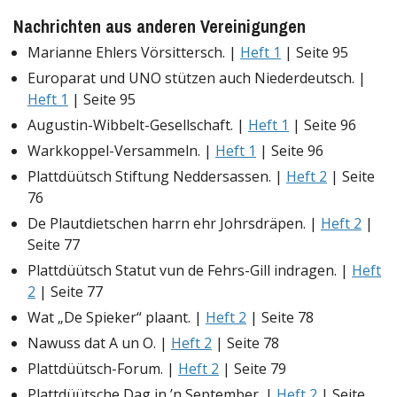
Nachrichten aus anderen Vereinigungen
Marianne Ehlers Vörsittersch. |
Heft 1
| Seite 95
Europarat und UNO stützen auch Niederdeutsch. |
Heft 1
| Seite 95
Augustin-Wibbelt-Gesellschaft. |
Heft 1
| Seite 96
Warkkoppel-Versammeln. |
Heft 1
| Seite 96
Plattdüütsch Stiftung Neddersassen. |
Heft 2
| Seite
76
De Plautdietschen harrn ehr Johrsdräpen. |
Heft 2
|
Seite 77
Plattdüütsch Statut vun de Fehrs-Gill indragen. |
Heft
2
| Seite 77
Wat „De Spieker“ plaant. |
Heft 2
| Seite 78
Nawuss dat A un O. |
Heft 2
| Seite 78
Plattdüütsch-Forum. |
Heft 2
| Seite 79
Plattdüütsche Dag in ’n September. |
Heft 2
| Seite