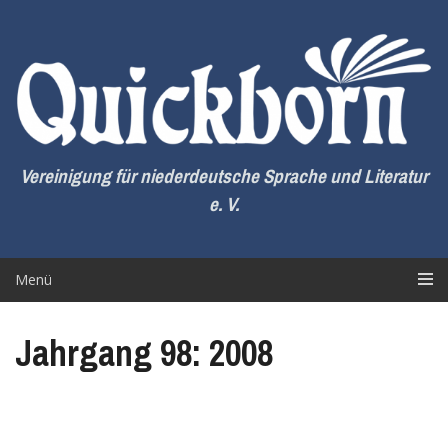
Zum
Inhalt
springen
Vereinigung für niederdeutsche Sprache und Literatur
e. V.
Menü
Jahrgang 98: 2008