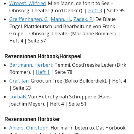
Wroost, Wilfried
: Mien Mann, de fohrt to See –
Ohnsorg-Theater (Cord Denker). |
Heft 3
| Seite 95
Greiffenhagen, G.
,
Mann, H.
,
Zadek, P.
: De Blaue
Engel. Plattdeutsch und Bearbeitung von Frank
Grupe. – Ohnsorg-Theater (Marianne Römmer). |
Heft 4 | Seite 57
Rezensionen Hörbook/Hörspeel
Bartmann, Herbert
: Temmi. Oostfreeske Leder (Dirk
Römmer). |
Heft 1
| Seite 78
Graf, Jan
: Groot un Free (Bolko Bullderdiek). | Heft 4
| Seite 53
Lorbaß
: Vun Hebrohy nah Schrepperie (Hans-
Joachim Meyer). | Heft 4 | Seite 51
Rezensionen Hörböker
Ahlers, Christoph
: Hör mal ’n beten to. Dat Hörbook.