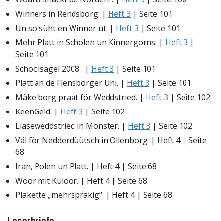
Winners in Rendsborg. |
Heft 3
| Seite 101
Un so süht en Winner ut. |
Heft 3
| Seite 101
Mehr Platt in Scholen un Kinnergorns. |
Heft 3
|
Seite 101
Schoolsägel 2008 . |
Heft 3
| Seite 101
Platt an de Flensborger Uni. |
Heft 3
| Seite 101
Mäkelborg praat för Weddstried. |
Heft 3
| Seite 102
KeenGeld. |
Heft 3
| Seite 102
Liäseweddstried in Monster. |
Heft 3
| Seite 102
Väl för Nedderdüütsch in Ollenborg. | Heft 4 | Seite
68
Iran, Polen un Platt. | Heft 4 | Seite 68
Wöör mit Kulöör. | Heft 4 | Seite 68
Plakette „mehrsprakig“. | Heft 4 | Seite 68
Leserbriefe