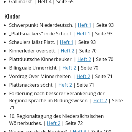
Gallimarkt. | Heft 4 | Seite 65
Kinder
Schwerpunkt Niederdeutsch. |
Heft 1
| Seite 93
„Plattsnackers“ in de School. |
Heft 1
| Seite 93
Scheulers lääst Platt. |
Heft 1
| Seite 93
Kinnerleder översett. |
Heft 2
| Seite 70
Plattdüütsche Kinnerbeuker. |
Heft 2
| Seite 70
Bilinguale Unnerricht. |
Heft 2
| Seite 70
Vördrag Over Minnerheiten. |
Heft 2
| Seite 71
Plattsnackers söcht. |
Heft 2
| Seite 71
Forderung nach besserer Verankerung der
Regionalsprache im Bildungswesen. |
Heft 2
| Seite
71
10. Regionaltagung des Niedersächsischen
Wörterbuches. |
Heft 2
| Seite 72
Woans snackt de Norden?. |
Heft 3
| Seite 100