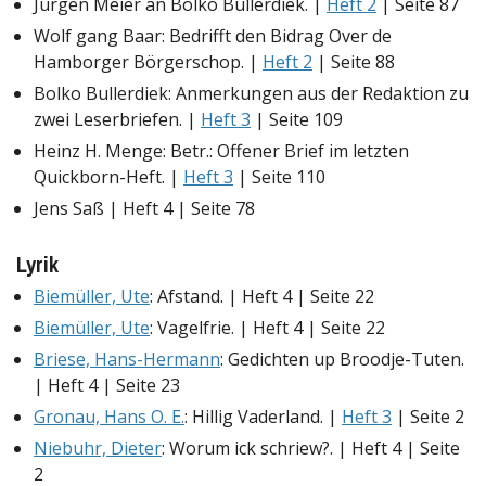
Jürgen Meier an Bolko Bullerdiek. |
Heft 2
| Seite 87
Wolf gang Baar: Bedrifft den Bidrag Over de
Hamborger Börgerschop. |
Heft 2
| Seite 88
Bolko Bullerdiek: Anmerkungen aus der Redaktion zu
zwei Leserbriefen. |
Heft 3
| Seite 109
Heinz H. Menge: Betr.: Offener Brief im letzten
Quickborn-Heft. |
Heft 3
| Seite 110
Jens Saß | Heft 4 | Seite 78
Lyrik
Biemüller, Ute
: Afstand. | Heft 4 | Seite 22
Biemüller, Ute
: Vagelfrie. | Heft 4 | Seite 22
Briese, Hans-Hermann
: Gedichten up Broodje-Tuten.
| Heft 4 | Seite 23
Gronau, Hans O. E.
: Hillig Vaderland. |
Heft 3
| Seite 2
Niebuhr, Dieter
: Worum ick schriew?. | Heft 4 | Seite
2