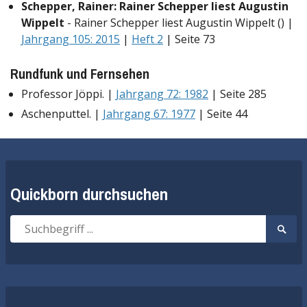
Schepper, Rainer: Rainer Schepper liest Augustin
Wippelt
- Rainer Schepper liest Augustin Wippelt () |
Jahrgang 105: 2015
|
Heft 2
| Seite 73
Rundfunk und Fernsehen
Professor Jöppi. |
Jahrgang 72: 1982
| Seite 285
Aschenputtel. |
Jahrgang 67: 1977
| Seite 44
Quickborn durchsuchen
Suche
Suche
nach:
start