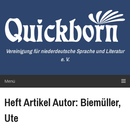
Zum
Inhalt
springen
Vereinigung für niederdeutsche Sprache und Literatur
e. V.
Menü
Heft Artikel Autor: Biemüller,
Ute