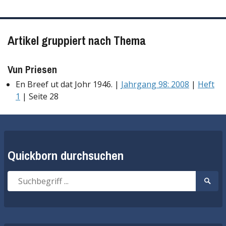
Artikel gruppiert nach Thema
Vun Priesen
En Breef ut dat Johr 1946. |
Jahrgang 98: 2008
|
Heft
1
| Seite 28
Quickborn durchsuchen
Suche
Suche
nach:
start