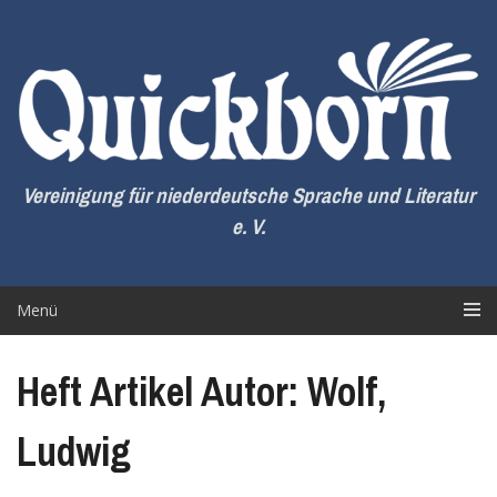
Zum
Inhalt
springen
Vereinigung für niederdeutsche Sprache und Literatur
e. V.
Menü
Heft Artikel Autor: Wolf,
Ludwig