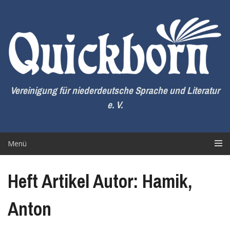
Zum
Inhalt
springen
Vereinigung für niederdeutsche Sprache und Literatur
e. V.
Menü
Heft Artikel Autor: Hamik,
Anton