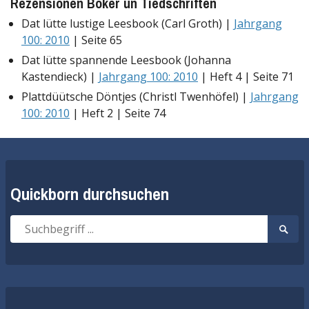
Rezensionen Böker un Tiedschriften
Dat lütte lustige Leesbook (Carl Groth) |
Jahrgang
100: 2010
| Seite 65
Dat lütte spannende Leesbook (Johanna
Kastendieck) |
Jahrgang 100: 2010
| Heft 4 | Seite 71
Plattdüütsche Döntjes (Christl Twenhöfel) |
Jahrgang
100: 2010
| Heft 2 | Seite 74
Quickborn durchsuchen
Suche
Suche
nach:
start