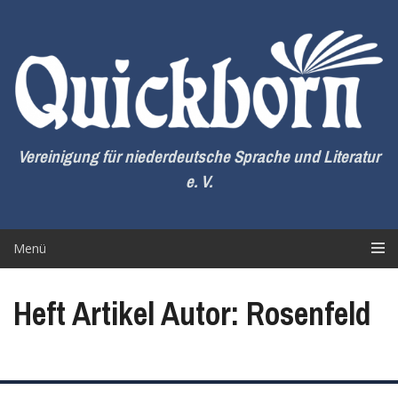
Zum
Inhalt
springen
Vereinigung für niederdeutsche Sprache und Literatur
e. V.
Menü
Heft Artikel Autor: Rosenfeld