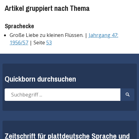
Artikel gruppiert nach Thema
Sprachecke
Große Liebe zu kleinen Flüssen. |
Jahrgang 47:
1956/57
| Seite
53
Quickborn durchsuchen
Suche
Suche
nach:
start
Zeitschrift für plattdeutsche Sprache und