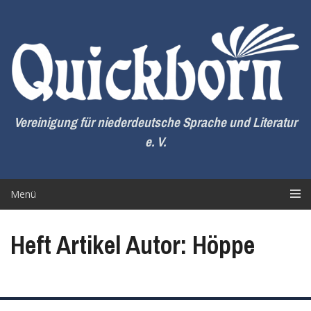
Zum
Inhalt
springen
Vereinigung für niederdeutsche Sprache und Literatur
e. V.
Menü
Heft Artikel Autor: Höppe