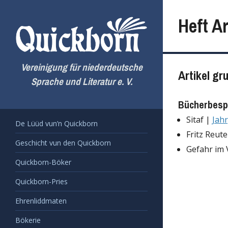
Zum
Inhalt
Heft Ar
springen
Vereinigung für niederdeutsche
Artikel gr
Sprache und Literatur e. V.
Bücherbesp
Sitaf |
Jah
De Lüüd vun’n Quickborn
Fritz Reut
Geschicht vun den Quickborn
Gefahr im
Quickborn-Böker
Quickborn-Pries
Ehrenliddmaten
Bökerie