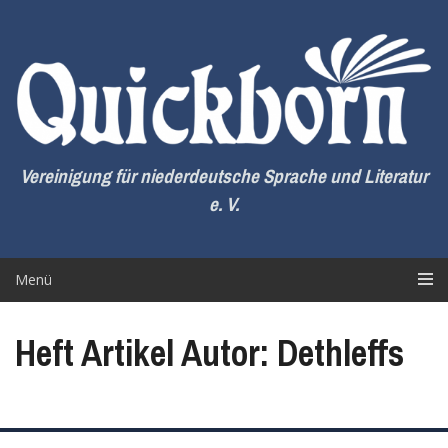
Zum
Inhalt
springen
Vereinigung für niederdeutsche Sprache und Literatur
e. V.
Menü
Heft Artikel Autor: Dethleffs