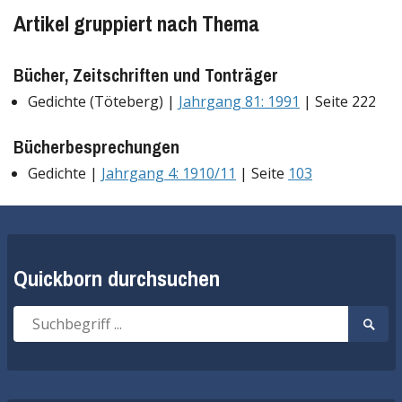
Artikel gruppiert nach Thema
Bücher, Zeitschriften und Tonträger
Gedichte (Töteberg) |
Jahrgang 81: 1991
| Seite 222
Bücherbesprechungen
Gedichte |
Jahrgang 4: 1910/11
| Seite
103
Quickborn durchsuchen
Suche
Suche
nach:
start