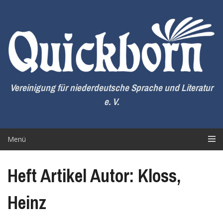
Zum
Inhalt
springen
Vereinigung für niederdeutsche Sprache und Literatur
e. V.
Menü
Heft Artikel Autor: Kloss,
Heinz