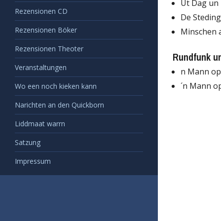
Ut Dag un
Rezensionen CD
De Steding
Rezensionen Böker
Minschen a
Rezensionen Theoter
Rundfunk u
Veranstaltungen
n Mann op’
´n Mann op
Wo een noch kieken kann
Narichten an den Quickborn
Liddmaat warrn
Satzung
Impressum