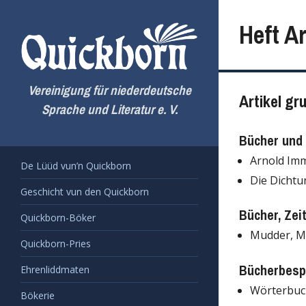
Zum
Inhalt
Heft Ar
springen
Vereinigung für niederdeutsche
Artikel gr
Sprache und Literatur e. V.
Bücher und 
Arnold Im
De Lüüd vun’n Quickborn
Die Dicht
Geschicht vun den Quickborn
Bücher, Zei
Quickborn-Böker
Mudder, Mu
Quickborn-Pries
Bücherbesp
Ehrenliddmaten
Wörterbuc
Bökerie