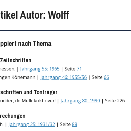
tikel Autor: Wolff
uppiert nach Thema
Zeitschriften
messen. |
Jahrgang 55: 1965
| Seite
71
ungen Könemann |
Jahrgang 46: 1955/56
| Seite
66
tschriften und Tonträger
dder, de Melk kokt över! |
Jahrgang 80: 1990
| Seite 226
rechungen
h. |
Jahrgang 25: 1931/32
| Seite
88