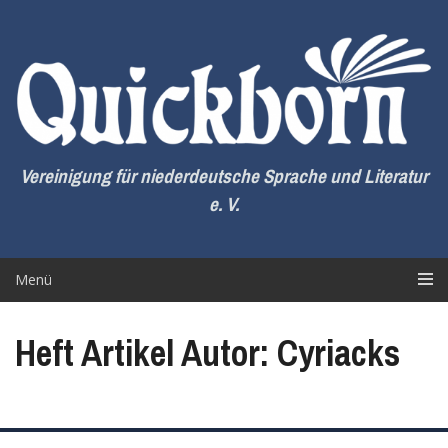
Zum
Inhalt
springen
Vereinigung für niederdeutsche Sprache und Literatur
e. V.
Menü
Heft Artikel Autor: Cyriacks