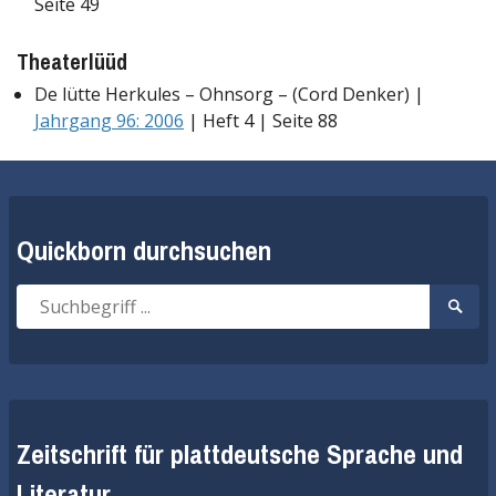
Seite 49
Theaterlüüd
De lütte Herkules – Ohnsorg – (Cord Denker) |
Jahrgang 96: 2006
| Heft 4 | Seite 88
Quickborn durchsuchen
Suche
Suche
nach:
start
Zeitschrift für plattdeutsche Sprache und
Literatur