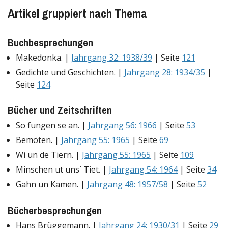
Artikel gruppiert nach Thema
Buchbesprechungen
Makedonka. |
Jahrgang 32: 1938/39
| Seite
121
Gedichte und Geschichten. |
Jahrgang 28: 1934/35
|
Seite
124
Bücher und Zeitschriften
So fungen se an. |
Jahrgang 56: 1966
| Seite
53
Bemöten. |
Jahrgang 55: 1965
| Seite
69
Wi un de Tiern. |
Jahrgang 55: 1965
| Seite
109
Minschen ut uns´ Tiet. |
Jahrgang 54: 1964
| Seite
34
Gahn un Kamen. |
Jahrgang 48: 1957/58
| Seite
52
Bücherbesprechungen
Hans Brüggemann. |
Jahrgang 24: 1930/31
| Seite
29