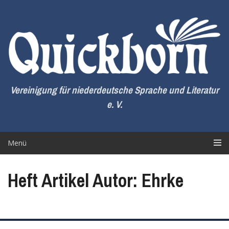
Zum
Inhalt
springen
Vereinigung für niederdeutsche Sprache und Literatur
e. V.
Menü
Heft Artikel Autor: Ehrke