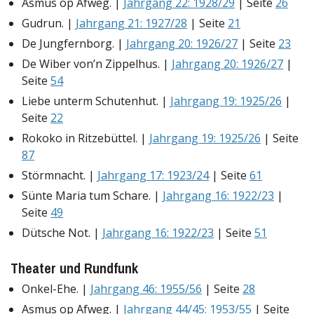
Asmus op Afweg. |
Jahrgang 22: 1928/29
| Seite
26
Gudrun. |
Jahrgang 21: 1927/28
| Seite
21
De Jungfernborg. |
Jahrgang 20: 1926/27
| Seite
23
De Wiber von’n Zippelhus. |
Jahrgang 20: 1926/27
|
Seite
54
Liebe unterm Schutenhut. |
Jahrgang 19: 1925/26
|
Seite
22
Rokoko in Ritzebüttel. |
Jahrgang 19: 1925/26
| Seite
87
Störmnacht. |
Jahrgang 17: 1923/24
| Seite
61
Sünte Maria tum Schare. |
Jahrgang 16: 1922/23
|
Seite
49
Dütsche Not. |
Jahrgang 16: 1922/23
| Seite
51
Theater und Rundfunk
Onkel-Ehe. |
Jahrgang 46: 1955/56
| Seite
28
Asmus op Afweg. |
Jahrgang 44/45: 1953/55
| Seite