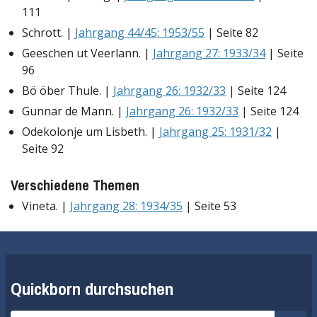
111
Schrott. |
Jahrgang 44/45: 1953/55
| Seite 82
Geeschen ut Veerlann. |
Jahrgang 27: 1933/34
| Seite
96
Bö öber Thule. |
Jahrgang 26: 1932/33
| Seite 124
Gunnar de Mann. |
Jahrgang 26: 1932/33
| Seite 124
Odekolonje um Lisbeth. |
Jahrgang 25: 1931/32
|
Seite 92
Verschiedene Themen
Vineta. |
Jahrgang 28: 1934/35
| Seite 53
Quickborn durchsuchen