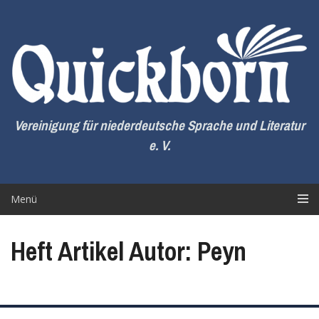
Zum
Inhalt
springen
Vereinigung für niederdeutsche Sprache und Literatur
e. V.
Menü
Heft Artikel Autor: Peyn