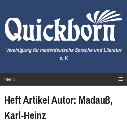
Zum
Inhalt
springen
Vereinigung für niederdeutsche Sprache und Literatur
e. V.
Menü
Heft Artikel Autor: Madauß,
Karl-Heinz