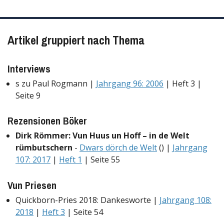
Artikel gruppiert nach Thema
Interviews
s zu Paul Rogmann |
Jahrgang 96: 2006
| Heft 3 |
Seite 9
Rezensionen Böker
Dirk Römmer: Vun Huus un Hoff – in de Welt
rümbutschern
-
Dwars dörch de Welt
() |
Jahrgang
107: 2017
|
Heft 1
| Seite 55
Vun Priesen
Quickborn-Pries 2018: Dankesworte |
Jahrgang 108:
2018
|
Heft 3
| Seite 54