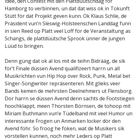
Idee, den Contest mit den Plattdüütschdag för
Hamborg to verbinnen, un dat dat wiss ok in Tokunft
Stütt för dat Projekt geven kunn. Ok Klaus Schlie, de
Präsident vun’n Sleswig-Holsteenschen Landdag funn
in sien Reed op Platt veel Loff för de Veranstaltung as
Schangs, de plattdüütsche Sprook ünner de jungen
Lüüd to bringen.
Denn güng dat ok al los mit de teihn Bidrääg, de sik
för’t Finale düssen Avend qualifizeert harrn un all
Musikrichten vun Hip Hop över Rock, Punk, Metal bet
Singer-Songwriter repräsenteren. Mit glieks veer
Bands kemen de mehrsten Deelnehmers ut Flensborg.
Dor harrn se düssen Avend denn sachts de Footstiegen
hoochklappt, meen Thorsten Börnsen, de tohoop mit
Miriam Buthmann vun’e Tüdelband mit veel Humor un
interessante Frogen un Anmarken locker dör den
Avend föhr. So froog he foken, wat de Musikers sik
vörstellen kunnen, noch mehr Leders op Platt