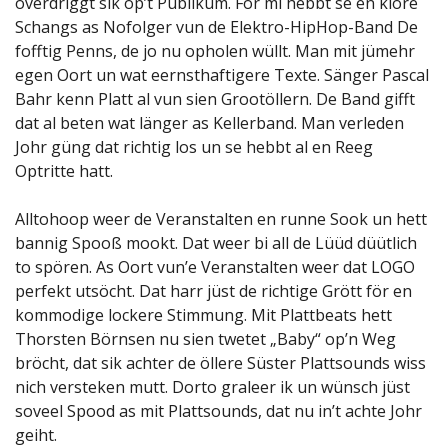
överdriggt sik op’t Publikum. För mi hebbt se en klore
Schangs as Nofolger vun de Elektro-HipHop-Band De
fofftig Penns, de jo nu opholen wüllt. Man mit jümehr
egen Oort un wat eernsthaftigere Texte. Sänger Pascal
Bahr kenn Platt al vun sien Grootöllern. De Band gifft
dat al beten wat länger as Kellerband. Man verleden
Johr güng dat richtig los un se hebbt al en Reeg
Optritte hatt.
Alltohoop weer de Veranstalten en runne Sook un hett
bannig Spooß mookt. Dat weer bi all de Lüüd düütlich
to spören. As Oort vun’e Veranstalten weer dat LOGO
perfekt utsöcht. Dat harr jüst de richtige Grött för en
kommodige lockere Stimmung. Mit Plattbeats hett
Thorsten Börnsen nu sien twetet „Baby“ op’n Weg
bröcht, dat sik achter de öllere Süster Plattsounds wiss
nich versteken mutt. Dorto graleer ik un wünsch jüst
soveel Spood as mit Plattsounds, dat nu in’t achte Johr
geiht.