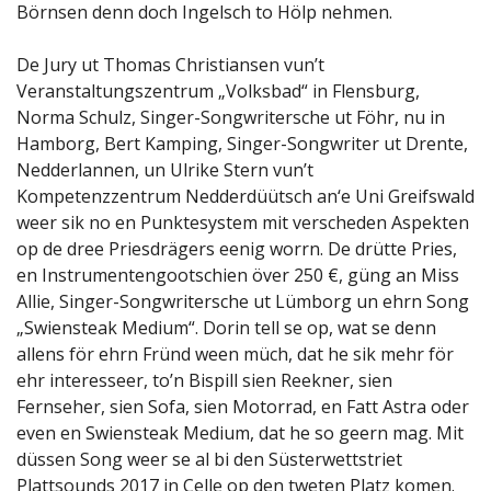
Börnsen denn doch Ingelsch to Hölp nehmen.
De Jury ut Thomas Christiansen vun’t
Veranstaltungszentrum „Volksbad“ in Flensburg,
Norma Schulz, Singer-Songwritersche ut Föhr, nu in
Hamborg, Bert Kamping, Singer-Songwriter ut Drente,
Nedderlannen, un Ulrike Stern vun’t
Kompetenzzentrum Nedderdüütsch an‘e Uni Greifswald
weer sik no en Punktesystem mit verscheden Aspekten
op de dree Priesdrägers eenig worrn. De drütte Pries,
en Instrumentengootschien över 250 €, güng an Miss
Allie, Singer-Songwritersche ut Lümborg un ehrn Song
„Swiensteak Medium“. Dorin tell se op, wat se denn
allens för ehrn Fründ ween müch, dat he sik mehr för
ehr interesseer, to’n Bispill sien Reekner, sien
Fernseher, sien Sofa, sien Motorrad, en Fatt Astra oder
even en Swiensteak Medium, dat he so geern mag. Mit
düssen Song weer se al bi den Süsterwettstriet
Plattsounds 2017 in Celle op den tweten Platz komen.