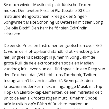
Se müch wieder Musik mit plattdüütsche Texten
moken. Den tweten Pries bi Plattbeats, 500 € as
Instrumentengootschien, kreeg ok en Singer-
Songwriter: Malte Schöning ut Uetersen mit sien Song
„De olle Bitch“. Den harr he för sien Exfründin
schreven.
De eerste Pries, en Instrumentengootschien över 750
€, wunn de HipHop-Band Standbild ut Flensborg. De
fief Jungkeerls bekloogt in jümehrn Song „404“ de
grote Rull, de de elektroonschen sozialen Medien
vundoog in’t Leven vun de Lüüd speelt. In een Reeg vun
den Text heet dat „Wi hebbt uns Facebook, Twitter,
Instagram in’t Leven installeert“. Se verpackt den
kritischen nodenkern Text in ingängige Musik mit Hip
Hop- un Elektro-Rap-Elementen, de een mitrieten deit
un to de een sik foorts rögen mutt. Jümehrn Spooß
an’e Musik is op’e Bühn düütlich to marken un