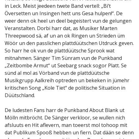
in Leck. Meist jeedeen twete Band vertell: „Bi’t
Översetten un Insingen hett uns Gesa hulpen!“. De
weer denn ok heel un deel begeistert vun de gelungen
Veranstalten. Dorbi harr dat, as Musiker Marten
Threepwood sä, af un an ok Ringen un Strieden üm
Wöör un den passlichen plattdüütschen Utdruck geven.
So harr he ok vun de plattdüütsche Sprook wat
mitnahmen. Sänger Tim Sünram vun de Punkband
„Zeitbombe Armut“ ut Seebarg snack sogor Platt. Se
sünd al mol as Vörband vun de plattdüütsche
Musikgrupp Aalkreih optreden un bekeken in jümehr
kritischen Song „Kole Tiet“ de politische Situation in
Düütschland.
De ludesten Fans harr de Punkband About Blank ut
Mölln mitbröcht. De Sänger verkloor, se wullen nich
afsluuts en Hit aflevern, man toeerst mol tohoop mit
dat Publikum Spooß hebben un fiern. Dat dään se denn