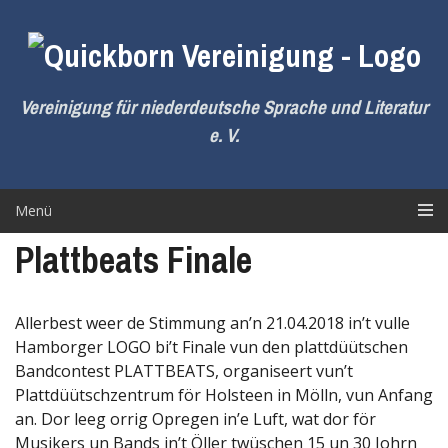
Zum
Inhalt
springen
Vereinigung für niederdeutsche Sprache und Literatur
e. V.
Menü
Plattbeats Finale
Allerbest weer de Stimmung an’n 21.04.2018 in’t vulle
Hamborger LOGO bi’t Finale vun den plattdüütschen
Bandcontest PLATTBEATS, organiseert vun’t
Plattdüütschzentrum för Holsteen in Mölln, vun Anfang
an. Dor leeg orrig Opregen in’e Luft, wat dor för
Musikers un Bands in’t Öller twüschen 15 un 30 Johrn