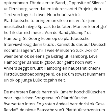
optonehmen. För de eerste Band, „Opposite of Silence“
ut Flensborg, weer dat en interessantet Projekt, den
Text vun Ingelsch över Hoochdüütsch in’t
Plattdüütsche to bringen un sik so mit en för jüm
musikalisch niege Spraak to befaten. Man en kloret „Jo“
heff ik dor nich heurt. Vun de Band „Skampi“ ut
Hamborg-St. Georg keem op de plattdüütsche
Interviewfroog denn trüch: „Kannst du das auf Deutsch
nochmal sagen?“. Ehr Twee-Minuten-Stück „För di“
weer denn ok de eenzige Bidrag ut Hamborg. Leve
Hamborger Bands: Ik glööv, dor geiht noch wat! –
Anners seggt bruukt Hamborg en hauptamtliche(n)
Plattdüütschbeopdragte(n), de sik üm sowat kümmern
un ok op junge Lüüd togahn deit.
De mehrsten Bands harrn sik jümehr hoochdüütschen
oder ingelschen Songtexte in’t Plattdüütsche
översetten loten. En groten Andeel harr dorbi ok Gesa
Retzlaff, de niege Baassche vun’t Plattdüütschzentrum