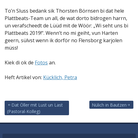
To’n Sluss bedank sik Thorsten Börnsen bi dat hele
Plattbeats-Team un all, de wat dorto bidrogen harrn,
un verafscheedt de Lüüd mit de Wöör: „Wi seht uns bi
Plattbeats 2019!“. Wenn’t no mi geiht, vun Harten
geern, sülvst wenn ik dorför no Flensborg karjolen
müss!
Kiek di ok de
Fotos
an.
Heft Artikel von:
Kücklich, Petra
Dat Öller mit Lust un Last
Nülich in Bautzen
(Pastoral-Kolleg)
Beitragsnavigation