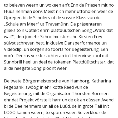
to beleven weern un wokeen an’t Enn de Priesen mit no
Huus nehmen dörv. Meist nich mehr uttoholen weer de
Opregen bi de Schölers ut de sösste Klass vun de
„Schule am Meer“ ut Travemünn. De präsenteren
glieks to’n Optakt ehrn plattdüütschen Song „Ward dat
wat?“, den jümehr Schoolmeistersche Kirsten Frey
sülvst schreven hett, inklusive Danzperformance un
Videoclip, un sorgen so foorts för Begeisterung. Een
vun’e Deerns verklor achteran in’t Interview, cool mit
Sünnbrill heel un deel de tokamen Plattdüütschstar, dat
al de neegste Song ploont weer.
De twete Börgermeistersche vun Hamborg, Katharina
Fegebank, swöög in ehr kotte Reed vun de
Begeisterung, mit de Organisator Thorsten Börnsen
ehr dat Projekt vörstellt harr un de ok an düssen Avend
bi de Deelnehmers un all de Lüüd, de in grote Tall in‘t
LOGO kamen weern, to spören weer. Se verkloor de