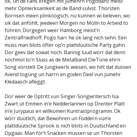
ok, un de Fans kregen mit jümehrn Pogodanz meist
mehr Opmerksamkeit as de Band sülvst. Thorsten
Börnsen meen plinköögsch, nu kunnen wi beleven, wo
sik dat anföhlt, jeedeen Morgen no Mölln to Arbeid to
fohren. Dorgegen weer Hamborg meist’n
Zentralfriedhoff. Pogo harr he ok lang nich sehn. Een
müss man blots öfter op’n plattdüütsche Party gahn.
Dor geev dat sowat noch. Bannig luud wörr dat denn
nochmol to’n Sluss as de Metalband DieTone ehrn
Song vörstell. De Jungkeerls wiesen, wo hitt dat düssen
Avend togüng un harrn en goden Deel vun jümehr
Kledaasch afleggt.
Dor weer de Optritt vun Singer-Songwritersch Isa
Zwart ut Emmen in’e Nedderlannen op Drenter Platt
in’e Jurypaus en willkomen Kuntrastprogramm. Ok
wörr düütlich, dat Bewohren un Föddern vun’e
plattdüütsche Sprook is nich blots in Düütschland en
Opgaav. Man för’t Snacken müssen se un Thorsten