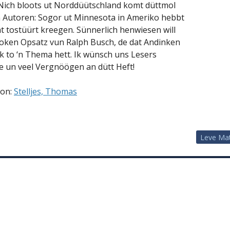
! Nich bloots ut Norddüütschland komt düttmol
 Autoren: Sogor ut Minnesota in Ameriko hebbt
ht tostüürt kreegen. Sünnerlich henwiesen will
ooken Opsatz vun Ralph Busch, de dat Andinken
k to ‘n Thema hett. Ik wünsch uns Lesers
se un veel Vergnöögen an dütt Heft!
von:
Stelljes, Thomas
Leve Mat
vigation