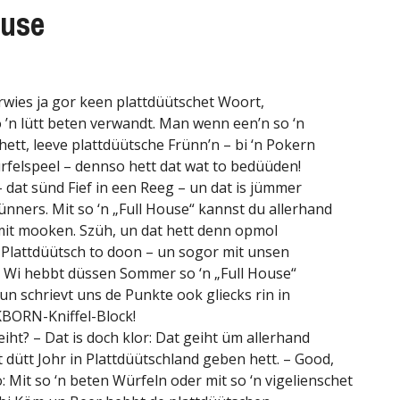
ouse
rwies ja gor keen plattdüütschet Woort,
 ’n lütt beten verwandt. Man wenn een’n so ‘n
hett, leeve plattdüütsche Frünn’n – bi ‘n Pokern
ürfelspeel – dennso hett dat wat to bedüüden!
 dat sünd Fief in een Reeg – un dat is jümmer
ünners. Mit so ‘n „Full House“ kannst du allerhand
it mooken. Szüh, un dat hett denn opmol
 Plattdüütsch to doon – un sogor mit unsen
Wi hebbt düssen Sommer so ‘n „Full House“
un schrievt uns de Punkte ook gliecks rin in
BORN-Kniffel-Block!
iht? – Dat is doch klor: Dat geiht üm allerhand
t dütt Johr in Plattdüütschland geben hett. – Good,
o: Mit so ‘n beten Würfeln oder mit so ‘n vigelienschet