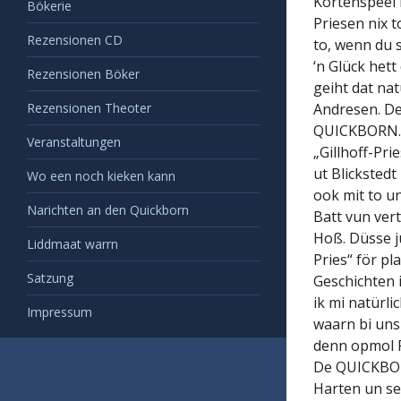
Kortenspeel 
Bökerie
Priesen nix t
Rezensionen CD
to, wenn du 
‘n Glück het
Rezensionen Böker
geiht dat nat
Rezensionen Theoter
Andresen. De 
QUICKBORN. J
Veranstaltungen
„Gillhoff-Pr
ut Blickstedt
Wo een noch kieken kann
ook mit to u
Narichten an den Quickborn
Batt vun vert
Hoß. Düsse j
Liddmaat warrn
Pries“ för pl
Satzung
Geschichten 
ik mi natürli
Impressum
waarn bi uns
denn opmol F
De QUICKBORN
Harten un se