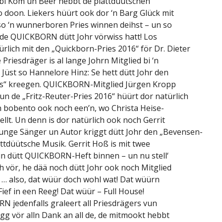
bi Köm un Beer hebbt de plattdüütschen
o doon. Liekers hüürt ook dor ‘n Barg Glück mit
so ‘n wunnerboren Pries winnen deihst – un so
t de QUICKBORN dütt Johr vörwiss hatt! Los
ürlich mit den „Quickborn-Pries 2016“ för Dr. Dieter
Priesdräger is al lange Johrn Mitglied bi ‘n
üst so Hannelore Hinz: Se hett dütt Johr den
ies“ kreegen. QUICKBORN-Mitglied Jürgen Kropp
 un de „Fritz-Reuter-Pries 2016“ hüürt dor natürlich
n bobento ook noch een’n, wo Christa Heise-
ellt. Un denn is dor natürlich ook noch Gerrit
unge Sänger un Autor kriggt dütt Johr den „Bevensen-
attdüütsche Musik. Gerrit Hoß is mit twee
in dütt QUICKBORN-Heft binnen – un nu stell‘
ch vör, he dää noch dütt Johr ook noch Mitglied
 … also, dat wüür doch wohl wat! Dat wüürn
ief in een Reeg! Dat wüür – Full House!
 jedenfalls graleert all Priesdrägers vun
gg vör alln Dank an all de, de mitmookt hebbt