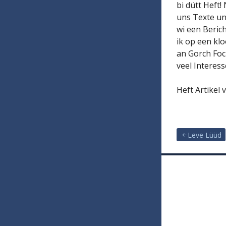
bi dütt Heft
uns Texte un
wi een Beric
ik op een kl
an Gorch Foc
veel Interes
Heft Artikel 
Leve Lüüd
Beitragsna