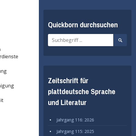
Quickborn durchsuchen
Suche
Suche
nach:
starten
n
rdienste
ung
Zeitschrift für
nigung
plattdeutsche Sprache
it
und Literatur
Jahrgang 116: 2026
Jahrgang 115: 2025