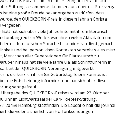
2022 ist das Kuratorium in einer Sitzung in der Clubstube
epfer-Stiftung zusammengekommen, um über die Preisverg
Es ist eine große Freude bekanntgeben zu dürfen, dass
wurde, den QUICKBORN-Preis in diesem Jahr an Christa
u vergeben.
-Batt hat sich über viele Jahrzehnte mit ihrem literarisch
 und umfangreichen Werk sowie ihren vielen Aktivitäten um
t der niederdeutschen Sprache besonders verdient gemacht
lichkeit und bei persönlichen Kontakten versteht sie es mit
, Menschen aller Generationen für Plattdeutsch zu
arüber hinaus hat sie viele Jahre u.a. als Schriftführerin in
dsarbeit der QUICKBORN-Vereinigung mitgewirkt.
erin, die kürzlich ihren 85. Geburtstag feiern konnte, ist
ber die Entscheidung informiert und hat sich über diese
rung sehr gefreut.
he Übergabe des QUICKBORN-Preises wird am 22. Oktober
00 Uhr im Lichtwarksaal der Carl-Toepfer-Stiftung,
2, 20459 Hamburg stattfinden. Die Laudatio hält die Journal
ert, die vielen sicherlich von Hörfunksendungen