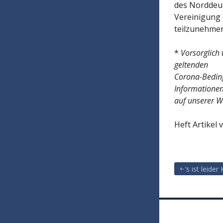
des Norddeut
Vereinigung e
teilzunehmen
*
Vorsorglich 
geltenden
Corona-Beding
Informatione
auf unserer W
Heft Artikel 
’s ist leider
Beitragsna