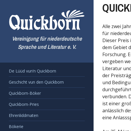
Zum
QUICK
Inhalt
springen
Alle zwei J
für niederde
Vereinigung für niederdeutsche
Dieser Preis
Sprache und Literatur e. V.
dem Gebiet d
Forschung. E
vergeben wer
Literatur und
De Lüüd vun’n Quickborn
der Preisträ
Geschicht vun den Quickborn
und Bedingu
durchgeführt
Quickborn-Böker
verbunden. Da
ist einer gr
Quickborn-Pries
anlässlich d
Ehrenliddmaten
eine Anlass
Bökerie