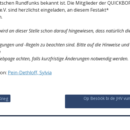
schen Rundfunks bekannt ist. Die Mitglieder der QUICKBO
.V. sind herzlichst eingeladen, an diesem Festakt*
.
wird an dieser Stelle schon darauf hingewiesen, dass natürlich d
ungen und -Regeln zu beachten sind. Bitte auf die Hinweise und
n
ebpage achten, falls kurzfristige Änderungen notwendig werden.
von:
Pein-Dethloff, Sylvia
Op Besöök bi de JHV vun
 Krieg
vigation