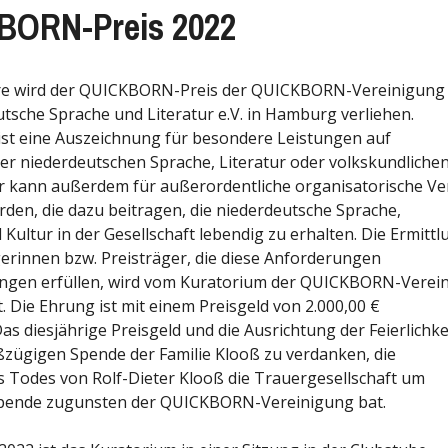
BORN-Preis 2022
ahre wird der QUICKBORN-Preis der QUICKBORN-Vereinigung
utsche Sprache und Literatur e.V. in Hamburg verliehen.
 ist eine Auszeichnung für besondere Leistungen auf
er niederdeutschen Sprache, Literatur oder volkskundliche
r kann außerdem für außerordentliche organisatorische Ve
den, die dazu beitragen, die niederdeutsche Sprache,
 Kultur in der Gesellschaft lebendig zu erhalten. Die Ermittl
gerinnen bzw. Preisträger, die diese Anforderungen
ngen erfüllen, wird vom Kuratorium der QUICKBORN-Verei
. Die Ehrung ist mit einem Preisgeld von 2.000,00 €
s diesjährige Preisgeld und die Ausrichtung der Feierlichke
oßzügigen Spende der Familie Klooß zu verdanken, die
es Todes von Rolf-Dieter Klooß die Trauergesellschaft um
spende zugunsten der QUICKBORN-Vereinigung bat.