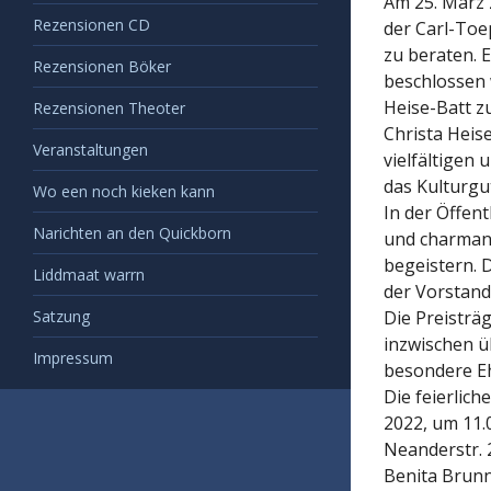
Am 25. März 
Rezensionen CD
der Carl-To
zu beraten. 
Rezensionen Böker
beschlossen 
Heise-Batt z
Rezensionen Theoter
Christa Heise
Veranstaltungen
vielfältigen
das Kulturgu
Wo een noch kieken kann
In der Öffent
Narichten an den Quickborn
und charmant
begeistern. D
Liddmaat warrn
der Vorstan
Satzung
Die Preisträg
inzwischen ü
Impressum
besondere Eh
Die feierlic
2022, um 11.
Neanderstr. 2
Benita Brunn