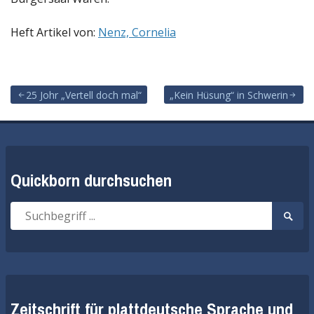
Heft Artikel von:
Nenz, Cornelia
25 Johr „Vertell doch mal“
„Kein Hüsung“ in Schwerin
Beitragsnavigation
Quickborn durchsuchen
Suche
Suche
nach:
start
Zeitschrift für plattdeutsche Sprache und