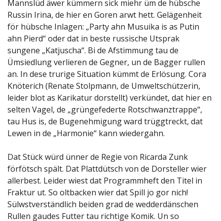
Mannslüd äwer kümmern sick miehr üm de hübsche
Russin Irina, de hier en Goren arwt hett. Gelägenheit
för hübsche Inlagen: „Party ahn Musuika is as Putin
ahn Pierd“ oder dat in beste russische Utsprak
sungene „Katjuscha“. Bi de Afstimmung tau de
Ümsiedlung verlieren de Gegner, un de Bagger rullen
an. In dese trurige Situation kümmt de Erlösung. Cora
Knöterich (Renate Stolpmann, de Umweltschützerin,
leider blot as Karikatur dorstellt) verkündet, dat hier en
selten Vagel, de „grüngefederte Rotschwanztrappe“,
tau Hus is, de Bugenehmigung ward trüggtreckt, dat
Lewen in de „Harmonie“ kann wiedergahn.
Dat Stück würd ünner de Regie von Ricarda Zunk
förfötsch spält. Dat Plattdütsch von de Dorsteller wier
allerbest. Leider wiest dat Programmheft den Titel in
Fraktur ut. So oltbacken wier dat Spill jo gor nich!
Sülwstverständlich beiden grad de wedderdänschen
Rullen gaudes Futter tau richtige Komik. Un so