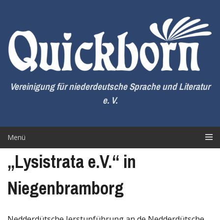
Zum
Inhalt
springen
Vereinigung für niederdeutsche Sprache und Literatur
e. V.
Menü
„Lysistrata e.V.“ in
Niegenbramborg
Nedderdütsche Ierstupführung an de Nedderdütsche