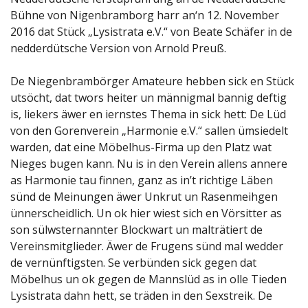
Bühne von Nigenbramborg harr an‘n 12. November
2016 dat Stück „Lysistrata e.V.“ von Beate Schäfer in de
nedderdütsche Version von Arnold Preuß.
De Niegenbrambörger Amateure hebben sick en Stück
utsöcht, dat twors heiter un männigmal bannig deftig
is, liekers äwer en iernstes Thema in sick hett: De Lüd
von den Gorenverein „Harmonie e.V.“ sallen ümsiedelt
warden, dat eine Möbelhus-Firma up den Platz wat
Nieges bugen kann. Nu is in den Verein allens annere
as Harmonie tau finnen, ganz as in’t richtige Läben
sünd de Meinungen äwer Unkrut un Rasenmeihgen
ünnerscheidlich. Un ok hier wiest sich en Vörsitter as
son sülwsternannter Blockwart un malträtiert de
Vereinsmitglieder. Äwer de Frugens sünd mal wedder
de vernünftigsten. Se verbünden sick gegen dat
Möbelhus un ok gegen de Mannslüd as in olle Tieden
Lysistrata dahn hett, se träden in den Sexstreik. De