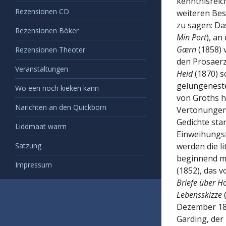
kenntnisreich
Rezensionen CD
weiteren Bes
zu sagen: Da
Rezensionen Böker
Min Port
), an
Gærn
(1858) 
Rezensionen Theoter
den Prosaer
Veranstaltungen
Heid
(1870) 
gelungenest
Wo een noch kieken kann
von Groths 
Narichten an den Quickborn
Vertonungen 
Gedichte sta
Liddmaat warrn
Einweihungsf
Satzung
werden die l
beginnend m
Impressum
(1852), das 
Briefe über H
Lebensskizze
(
Dezember 186
Garding, der 