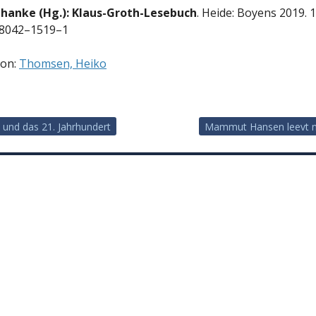
hanke (Hg.): Klaus-Groth-Lesebuch
. Heide: Boyens 2019. 1
8042–1519–1
von:
Thomsen, Heiko
 und das 21. Jahrhundert
Mammut Hansen leevt ni
vigation