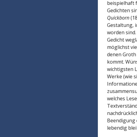
beispielhaft 
Gedichten sin
Quickborn
(18
Gestaltung, i
worden sind.
Gedicht wegl
möglichst vi
denen Groth 
kommt. Wünsc
wichtigsten 
Werke (wie s
Informatione
zusammensuch
welches Leser
Textverständ
nachdrücklic
Beendigung 
lebendig ble