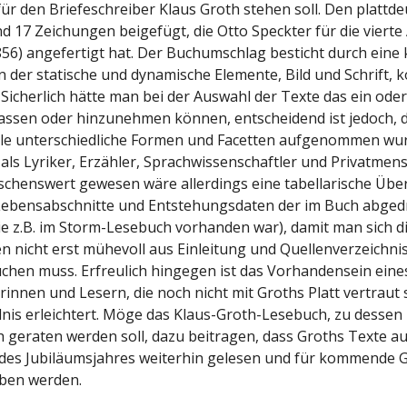
für den Briefeschreiber Klaus Groth stehen soll. Den plattd
d 17 Zeichungen beigefügt, die Otto Speckter für die vierte
56) angefertigt hat. Der Buchumschlag besticht durch eine 
n der statische und dynamische Elemente, Bild und Schrift, 
 Sicherlich hätte man bei der Auswahl der Texte das ein ode
assen oder hinzunehmen können, entscheidend ist jedoch, 
ele unterschiedliche Formen und Facetten aufgenommen wur
als Lyriker, Erzähler, Sprachwissenschaftler und Privatmen
henswert gewesen wäre allerdings eine tabellarische Über
Lebensabschnitte und Entstehungsdaten der im Buch abged
ie z.B. im Storm-Lesebuch vorhanden war), damit man sich d
n nicht erst mühevoll aus Einleitung und Quellenverzeichni
en muss. Erfreulich hingegen ist das Vorhandensein eines
innen und Lesern, die noch nicht mit Groths Platt vertraut 
nis erleichtert. Möge das Klaus-Groth-Lesebuch, zu dessen
h geraten werden soll, dazu beitragen, dass Groths Texte a
des Jubiläumsjahres weiterhin gelesen und für kommende 
iben werden.