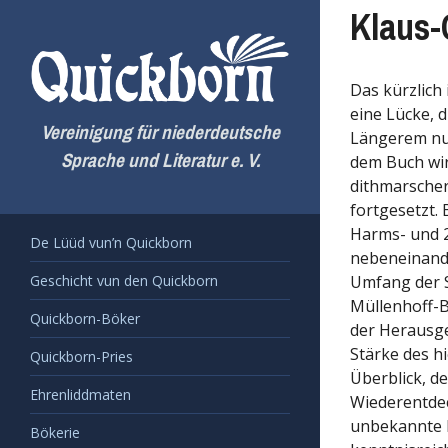
Zum
Klaus-
Inhalt
springen
Das kürzlich
eine Lücke, 
Vereinigung für niederdeutsche
Längerem nur
Sprache und Literatur e. V.
dem Buch wir
dithmarscher
fortgesetzt.
Harms- und 2
De Lüüd vun’n Quickborn
nebeneinande
Geschicht vun den Quickborn
Umfang der S
Müllenhoff-B
Quickborn-Böker
der Herausge
Stärke des h
Quickborn-Pries
Überblick, d
Ehrenliddmaten
Wiederentde
unbekannte l
Bökerie