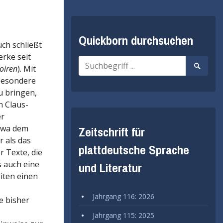
Quickborn durchsuchen
ch schließt
erke seit
Suche
Suche
oiren
). Mit
nach:
starten
sbesondere
u bringen,
n Claus-
er
etwa dem
Zeitschrift für
 als das
plattdeutsche Sprache
r Texte, die
 auch eine
und Literatur
iten einen
Jahrgang 116: 2026
e bisher
Jahrgang 115: 2025