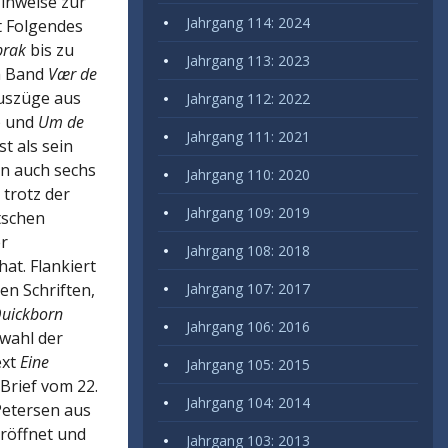
Hinweise zur
Jahrgang 114: 2024
t Folgendes
prak
bis zu
Jahrgang 113: 2023
em Band
Vær de
Auszüge aus
Jahrgang 112: 2022
) und
Um de
Jahrgang 111: 2021
st als sein
n auch sechs
Jahrgang 110: 2020
e trotz der
Jahrgang 109: 2019
tschen
er
Jahrgang 108: 2018
at. Flankiert
en Schriften,
Jahrgang 107: 2017
uickborn
Jahrgang 106: 2016
swahl der
ext
Eine
Jahrgang 105: 2015
 Brief vom 22.
Jahrgang 104: 2014
Petersen aus
eröffnet und
Jahrgang 103: 2013