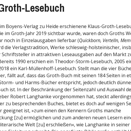
Groth-Lesebuch
 im Boyens-Verlag zu Heide erschienene Klaus-Groth-Lesebu
die im Groth-Jahr 2019 sichtbar wurde, waren doch Groths W
 noch in Einzelausgaben lieferbar (
Quickborn, Vertelln, Mem
d die Verlagstradition, Werke schleswig-holsteinischer, in
 Schriftsteller in attraktiven Leseausgaben auf den Markt z
 Bereits 1990 erschien ein Theodor-Storm-Lesebuch, 2005 ei
018 ein Karl-Müllenhoff-Lesebuch. Stellt man die vier Büch
r, fällt auf, dass das Groth-Buch mit seinen 184 Seiten in 
torm- und Harms-Bücher entspricht, jedoch deutlich dünner
uch ist. In der Beschränkung der Seitenzahl und Auswahl de
ber Robert Langhanke vorgenommen hat, steckt allerdings
ier zu besprechenden Buches, bietet es doch auf wenigen Se
er geeignet ist, »zum einen den Kennern Groths manche
ckung [zu] ermöglichen und zum anderen neuen Lesern ein
iterarische Welt [zu] erschließen«, wie Langhanke in seiner