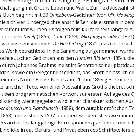
en Einleitung schreibt. Die angefügte Bibliografie enthält 
chäftigung mit Groths Leben und Werk. Zur Textauswahl is
s Buch beginnt mit 30
Quickborn
-Gedichten (von
Min Moders
 die sich vier Kindergedichte anschließen, die erstmals in d
veröffentlicht wurden. Es folgen teils kürzere teils längere 
zählungen
Detelf
(1855),
Trina
(1858),
Min Jungsparadies
(1871
sowie aus dem Versepos
De Heisterkrog
(1871), das Groth selb
es Werk betrachtete. In die Sammlung aufgenommen wurde
hochdeutschen Gedichten aus den
Hundert Blättern
(1854), di
durch Johannes Brahms meist im Schatten seiner plattdeu
nden, sowie ein Gelegenheitsgedicht, das Groth anlässlich d
eier des Nord-Ostsee-Kanals am 21. Juni 1895 geschrieben h
iterarischen Texte von einer Auswahl aus Groths theoretisch
it dem programmatischen Vorwort zur ersten Auflage des
Q
vollständig wiedergegeben wird, einer charakteristischen Au
ochdeutsch und Plattdeutsch
(1858), dem autobiografischen T
1858), der erstmals 1932 publiziert worden ist, sowie einem
5 an Groths langjährige Korrespondenzpartnerin Louise 
Einblicke in das Berufs- und Privatleben des Schriftstellers 