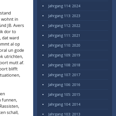
Jahrgang 114: 2024
estand
Jahrgang 113: 2023
e wohnt in
nd JB. Avers
Jahrgang 112: 2022
ik dor to
Jahrgang 111: 2021
u, dat ward
ümmt al op
Jahrgang 110: 2020
oral un gode
Jahrgang 109: 2019
k utrichten,
oort mutt af.
Jahrgang 108: 2018
ort blifft
ituationen,
Jahrgang 107: 2017
Jahrgang 106: 2016
den
Jahrgang 105: 2015
n funnen,
Jahrgang 104: 2014
Rassisten,
en schall,
Jahrgang 103: 2013