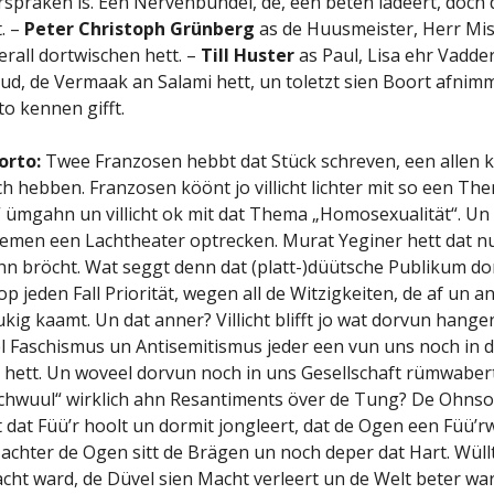
rspraken is. Een Nervenbündel, de, een beten lädeert, doch 
. –
Peter Christoph Grünberg
as de Huusmeister, Herr Mi
erall dortwischen hett. –
Till Huster
as Paul, Lisa ehr Vadder
ud, de Vermaak an Salami hett, un toletzt sien Boort afnimm
o kennen gifft.
orto:
Twee Franzosen hebbt dat Stück schreven, een allen k
h hebben. Franzosen köönt jo villicht lichter mit so een Th
 ümgahn un villicht ok mit dat Thema „Homosexualität“. Un
emen een Lachtheater optrecken. Murat Yeginer hett dat n
 bröcht. Wat seggt denn dat (platt-)düütsche Publikum do
p jeden Fall Priorität, wegen all de Witzigkeiten, de af un a
ig kaamt. Un dat anner? Villicht blifft jo wat dorvun hange
l Faschismus un Antisemitismus jeder een vun uns noch in
l hett. Un woveel dorvun noch in uns Gesellschaft rümwabert
chwuul“ wirklich ahn Resantiments över de Tung? De Ohns
t dat Füü’r hoolt un dormit jongleert, dat de Ogen een Füü’
achter de Ogen sitt de Brägen un noch deper dat Hart. Wüll
acht ward, de Düvel sien Macht verleert un de Welt beter war