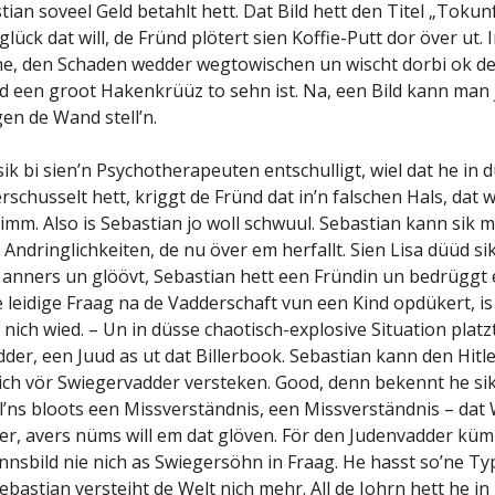
tian soveel Geld betahlt hett. Dat Bild hett den Titel „Tokunf
lück dat will, de Fründ plötert sien Koffie-Putt dor över ut. 
 he, den Schaden wedder wegtowischen un wischt dorbi ok de 
nd een groot Hakenkrüüz to sehn ist. Na, een Bild kann man 
en de Wand stell’n.
ik bi sien’n Psychotherapeuten entschulligt, wiel dat he in 
rschusselt hett, kriggt de Fründ dat in’n falschen Hals, dat 
mm. Also is Sebastian jo woll schwuul. Sebastian kann sik
 Andringlichkeiten, de nu över em herfallt. Sien Lisa düüd si
anners un glöövt, Sebastian hett een Fründin un bedrüggt e
 leidige Fraag na de Vadderschaft vun een Kind opdükert, is
ich wied. – Un in düsse chaotisch-explosive Situation platz
der, een Juud as ut dat Billerbook. Sebastian kann den Hitl
ich vör Swiegervadder versteken. Good, denn bekennt he si
ll’ns bloots een Missverständnis, een Missverständnis – dat 
, avers nüms will em dat glöven. För den Judenvadder küm
nsbild nie nich as Swiegersöhn in Fraag. He hasst so’ne Ty
ebastian versteiht de Welt nich mehr. All de Johrn hett he in