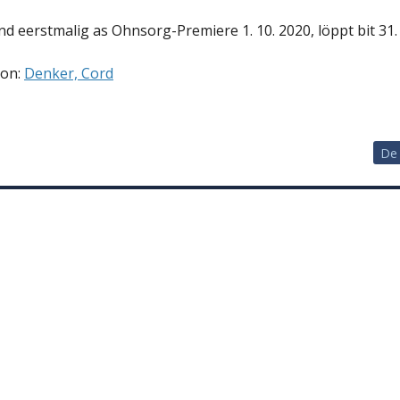
d eerstmalig as Ohnsorg-Premiere 1. 10. 2020, löppt bit 31.
von:
Denker, Cord
De 
vigation