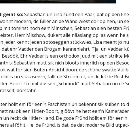
 geiht so:
Sebastian un Lisa sünd een Paar, dat op den Eh
e wohnt modern, de Biller an de Wänd wiest dor op hen, un s
mit tominst noch een‘ Minschen, Sebastian sien besten Frü
ister, Herr Mischow, dükert alle nääslang op, as wenn he s
Un jeder kennt jeden sotoseggen stückwies. Lisa meent jo n
d, dat ehr Vadder den Brögam kennenlehrt. Tja, un Vadder k
 Besöök. Ehr Vadder is een orthodox Juud mit een strikte M
tnis. Sebastian mutt sik nich bloots innerlich op den Besöö
 ok wat för sien Buten-Ansicht doon: de schöne swatte Vullb
rbi is un sik raseern, fallt de Stroom ut, un de letzte Rest Bo
itler-Boort. Un mit düssen „Schmuck“ mutt Sebatian nu de S
rasselt, dörstahn.
er höllt em för een’n Faschisten un bekennt sik sülben to 
hett nu ok een Hitler-Boort, glöövt he hett een’n Kamerade
m un reckt de Hitler-Hand. De gode Fründ höllt em för een’n 
ers al föhlt. He, de Fründ, is dat, de dat moderne Bild utpack