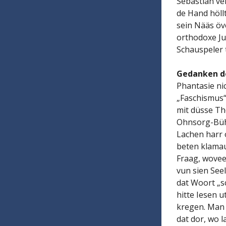
Sebastian ve
de Hand höllt
sein Nääs öv
orthodoxe Ju
Schauspeler t
Gedanken d
Phantasie nic
„Faschismus“
mit düsse Th
Ohnsorg-Bühn
Lachen harr o
beten klamauk
Fraag, wovee
vun sien See
dat Woort „s
hitte Iesen u
kregen. Man 
dat dor, wo l