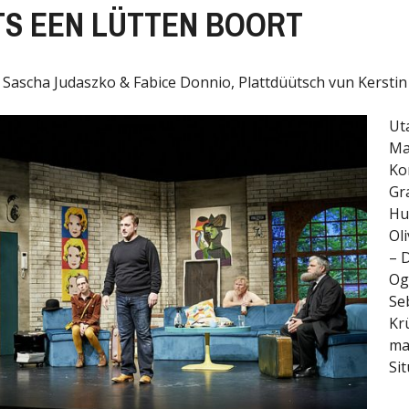
S EEN LÜTTEN BOORT
Sascha Judaszko & Fabice Donnio, Plattdüütsch vun Kerstin 
Ut
Mar
Ko
Gra
Hu
Oli
– D
Og
Se
Kr
ma
Sit