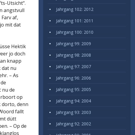
ts-Utsicht“.
Jahrgang 102: 2012
In angstvull
Farv af,
Jahrgang 101: 2011
jo mit dat
Jahrgang 100: 2010
Jahrgang 99: 2009
düsse Hektik
weer jo doch
Jahrgang 98: 2008
 man knapp
Jahrgang 97: 2007
k dat nu
hr. – As
Jahrgang 96: 2006
 de
t nu de
Jahrgang 95: 2005
erboort op
Jahrgang 94: 2004
k dorto, denn
Woord fallt
Jahrgang 93: 2003
mt dütt
Jahrgang 92: 2002
pen. – Op de
 klanglos