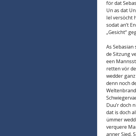
för dat Sebas
Un as dat Ung
Iel versöcht
sodat an’t E
„Gesicht“ geg
As Sebasian s
de Sitzung ve
een Mannssti
retten vör de
wedder ganz 
denn noch de
Weltenbrand n
Schwiegervad
Duu’r doch n
dat is doch a
ümmer wedder
verquere Man
anner Sied, S