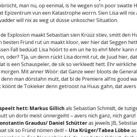
obröcht, man nu, op eenmal, is he wegen so’n poor swatte 
at Epizentrum vun een Katastrophe worrn. Sien Lisa will nix
vadder will nix as weg ut düsse unkoscher Situation.
 de Explosion maakt Sebastian sien Krüüz stiev, smitt den 
en besten Fründ rut un maakt kloor, wer hier dat Seggen het
üssen Fall bedüüd: Lisa höört to em un he to ehr! Mehr kann
n, oder? Tja, un denn rückt Lisa dormit rut, de Juud hier, dat
at is een Schauspeler, de sik so verkleedt hett. Ehr wirklich
morgen. Mit anner Wöör: dat Ganze weer bloots de Genera
denn man dörstahn mutt, dat bi de Premiere all’ns good wa
t köönt de Tokieker denn getroost na Huus gahn, dat avers
speelt hett:
Markus Gillich
als Sebastian Schmidt, de tutig
mutt un dorbi meist ünnergeiht – avers nich ganz, nich ganz!
onstantin Graudus/ Daniel Schütter
as jeweils JB, Sebstia
wat sik so Fründ nömen deit! –
Uta Krüger/Tabea Lübbe
as 