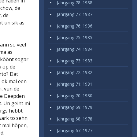
de Fäden in
Jahrgang 78: 1988
schow, de
Jahrgang 77: 1987
, de
t un sik as
Jahrgang 76: 1986
Jahrgang 75: 1985
ann so veel
Jahrgang 74: 1984
ema as
 köönt sogar
Jahrgang 73: 1983
u op de
Jahrgang 72: 1982
rto? Dat
n ok mal een
Jahrgang 71: 1981
n, vun de
 de Deepden
Jahrgang 70: 1980
. Un geiht mi
Jahrgang 69: 1979
orgs hebbt
rwark to sehn
Jahrgang 68: 1978
t mal höpen,
Jahrgang 67: 1977
d.