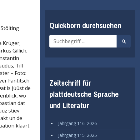
Quickborn durchsuchen
Stölting
Suche
Suche
a Krüger,
nach:
starten
kus Gillich,
nstantin
udus, Till
ster – Foto:
ver Fantitsch
Zeitschrift für
at is jüüst de
plattdeutsche Sprache
enblick, wo
bastian dat
und Literatur
üüz stiev
akt un de
Jahrgang 116: 2026
uation klaart
Jahrgang 115: 2025