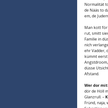
Normalität t
de Nääs to d
em, de Juden
Man kott för
rut, smitt si
Familie in d
nich verlange
ehr Vadder, d
kümmt eerst 
Angstdroom, 
düsse Utsich
Afstand.
Wer dor mit
dör de Höll 
Glanzrull. –
K
Fründ, naja, 