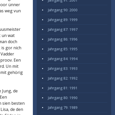
Jahrgang 91: 2001
Hoor ünner
Jahrgang 90: 2000
 as weg vun
Jahrgang 89: 1999
Huusmeister
Jahrgang 87: 1997
t un wat
Jahrgang 86: 1996
 man doch
 is gor nich
Jahrgang 85: 1995
e Vadder
Jahrgang 84: 1994
lproov. Een
rd. Un mit
Jahrgang 83: 1993
 mit gehörig
Jahrgang 82: 1992
Jahrgang 81: 1991
e Jung, de
 Een
Jahrgang 80: 1990
n sien besten
Jahrgang 79: 1989
Lisa, de den