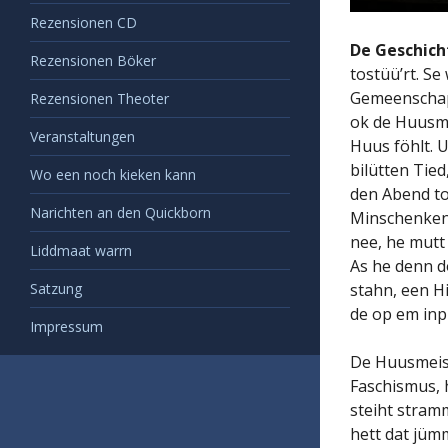
Rezensionen CD
De Geschicht
Rezensionen Böker
tostüü’rt. S
Gemeenschap 
Rezensionen Theoter
ok de Huusme
Veranstaltungen
Huus föhlt. 
bilütten Tie
Wo een noch kieken kann
den Abend to
Narichten an den Quickborn
Minschenkenn
nee, he mutt
Liddmaat warrn
As he denn do
Satzung
stahn, een H
de op em inp
Impressum
De Huusmeist
Faschismus, 
steiht stram
hett dat jümm