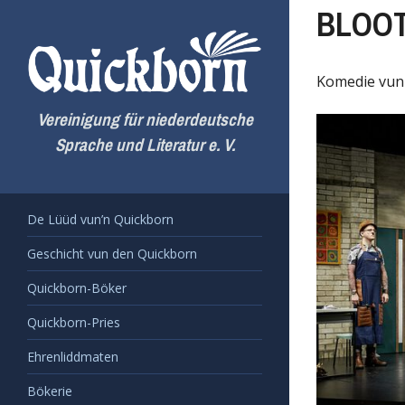
Zum
BLOOT
Inhalt
springen
Komedie vun 
Vereinigung für niederdeutsche
Sprache und Literatur e. V.
De Lüüd vun’n Quickborn
Geschicht vun den Quickborn
Quickborn-Böker
Quickborn-Pries
Ehrenliddmaten
Bökerie