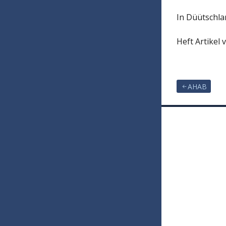
In Düütschlan
Heft Artikel 
AHAB
Beitragsna