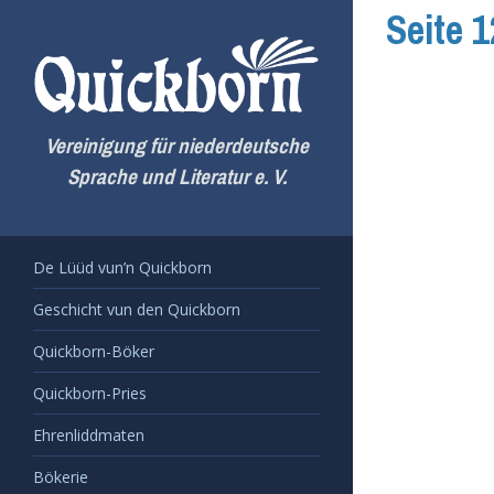
Zum
Seite 
Inhalt
springen
Vereinigung für niederdeutsche
Sprache und Literatur e. V.
De Lüüd vun’n Quickborn
Geschicht vun den Quickborn
Quickborn-Böker
Quickborn-Pries
Ehrenliddmaten
Bökerie