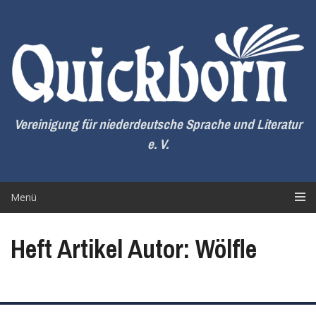
Zum
Inhalt
springen
Vereinigung für niederdeutsche Sprache und Literatur
e. V.
Menü
Heft Artikel Autor: Wölfle