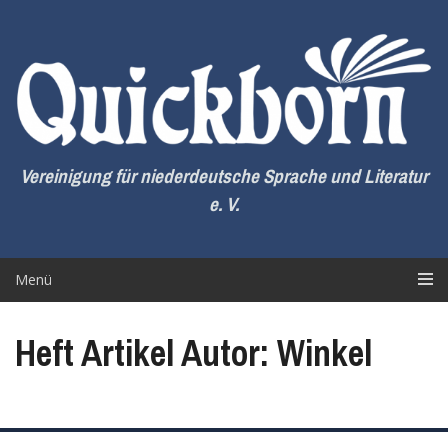
Zum
Inhalt
springen
Vereinigung für niederdeutsche Sprache und Literatur
e. V.
Menü
Heft Artikel Autor: Winkel