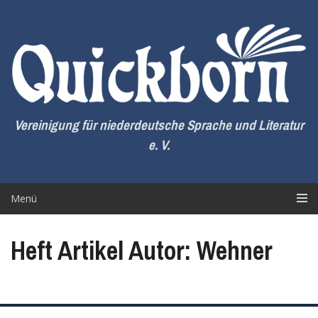
Zum
Inhalt
springen
Vereinigung für niederdeutsche Sprache und Literatur
e. V.
Menü
Heft Artikel Autor: Wehner