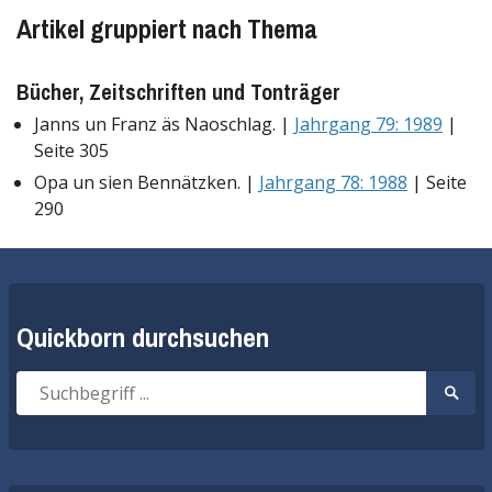
Artikel gruppiert nach Thema
Bücher, Zeitschriften und Tonträger
Janns un Franz äs Naoschlag. |
Jahrgang 79: 1989
|
Seite 305
Opa un sien Bennätzken. |
Jahrgang 78: 1988
| Seite
290
Quickborn durchsuchen
Suche
Suche
nach:
start