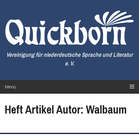
Zum
Inhalt
springen
Vereinigung für niederdeutsche Sprache und Literatur
e. V.
Menü
Heft Artikel Autor: Walbaum