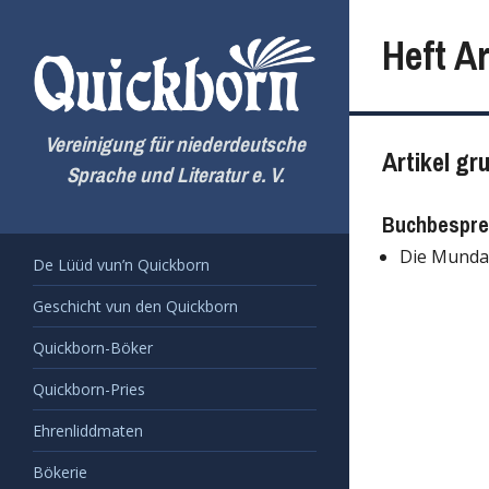
Zum
Inhalt
Heft A
springen
Vereinigung für niederdeutsche
Artikel gr
Sprache und Literatur e. V.
Buchbespr
Die Mundar
De Lüüd vun’n Quickborn
Geschicht vun den Quickborn
Quickborn-Böker
Quickborn-Pries
Ehrenliddmaten
Bökerie