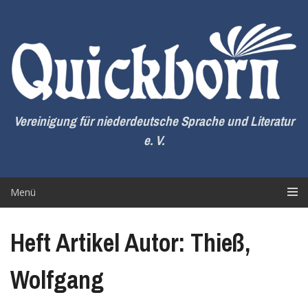
Zum
Inhalt
springen
Vereinigung für niederdeutsche Sprache und Literatur
e. V.
Menü
Heft Artikel Autor: Thieß,
Wolfgang