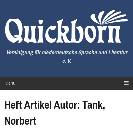
Zum
Inhalt
springen
Vereinigung für niederdeutsche Sprache und Literatur
e. V.
Menü
Heft Artikel Autor: Tank,
Norbert