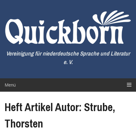
Zum
Inhalt
springen
Vereinigung für niederdeutsche Sprache und Literatur
e. V.
Menü
Heft Artikel Autor: Strube,
Thorsten