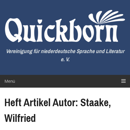
Zum
Inhalt
springen
Vereinigung für niederdeutsche Sprache und Literatur
e. V.
Menü
Heft Artikel Autor: Staake,
Wilfried