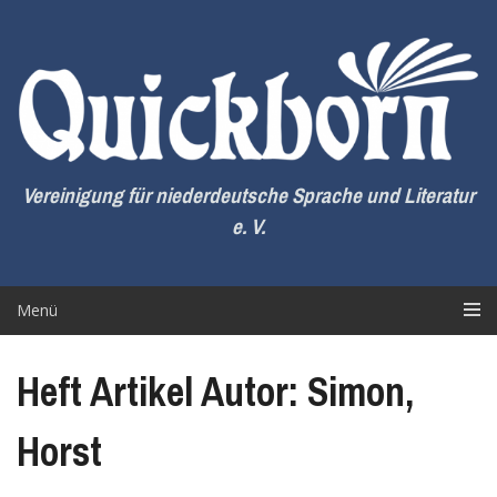
Zum
Inhalt
springen
Vereinigung für niederdeutsche Sprache und Literatur
e. V.
Menü
Heft Artikel Autor: Simon,
Horst