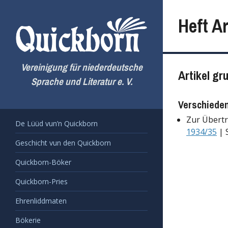
Zum
Inhalt
Heft Ar
springen
Vereinigung für niederdeutsche
Artikel gr
Sprache und Literatur e. V.
Verschiede
Zur Übertr
De Lüüd vun’n Quickborn
1934/35
| 
Geschicht vun den Quickborn
Quickborn-Böker
Quickborn-Pries
Ehrenliddmaten
Bökerie