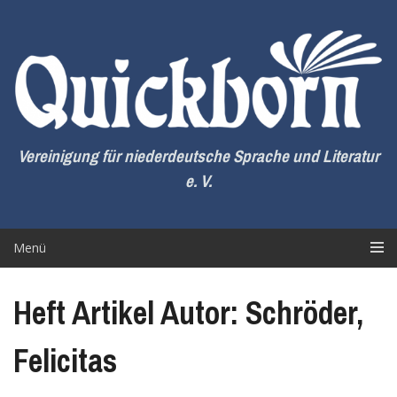
Zum
Inhalt
springen
Vereinigung für niederdeutsche Sprache und Literatur
e. V.
Menü
Heft Artikel Autor: Schröder,
Felicitas