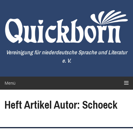
Zum
Inhalt
springen
Vereinigung für niederdeutsche Sprache und Literatur
e. V.
Menü
Heft Artikel Autor: Schoeck