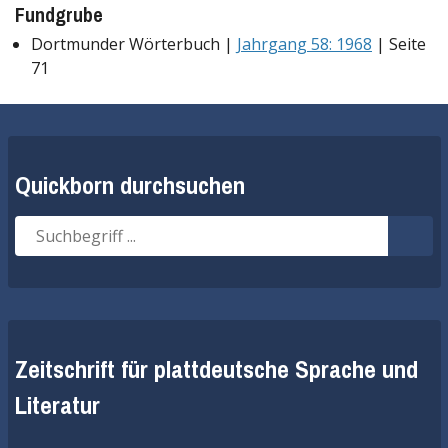
Fundgrube
Dortmunder Wörterbuch |
Jahrgang 58: 1968
| Seite
71
Quickborn durchsuchen
Suche
Such
nach:
star
Zeitschrift für plattdeutsche Sprache und
Literatur