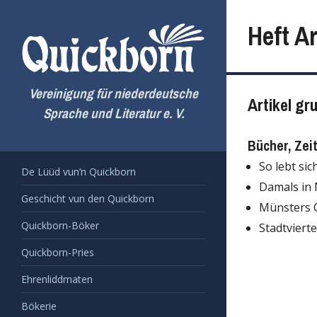
Zum
Inhalt
Heft Ar
springen
Vereinigung für niederdeutsche
Artikel gr
Sprache und Literatur e. V.
Bücher, Zei
So lebt sic
De Lüüd vun’n Quickborn
Damals in 
Geschicht vun den Quickborn
Münsters O
Quickborn-Böker
Stadtviert
Quickborn-Pries
Ehrenliddmaten
Bökerie