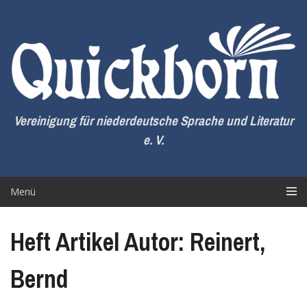
Zum
Inhalt
springen
Vereinigung für niederdeutsche Sprache und Literatur
e. V.
Menü
Heft Artikel Autor: Reinert,
Bernd