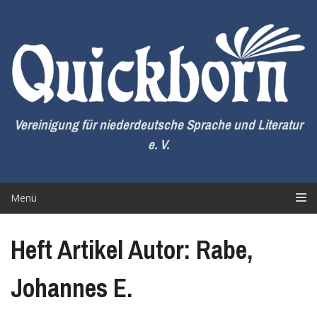
Zum
Inhalt
springen
Vereinigung für niederdeutsche Sprache und Literatur
e. V.
Menü
Heft Artikel Autor: Rabe,
Johannes E.