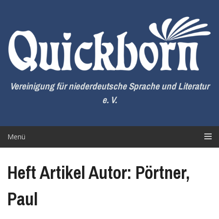
Zum
Inhalt
springen
Vereinigung für niederdeutsche Sprache und Literatur
e. V.
Menü
Heft Artikel Autor: Pörtner,
Paul